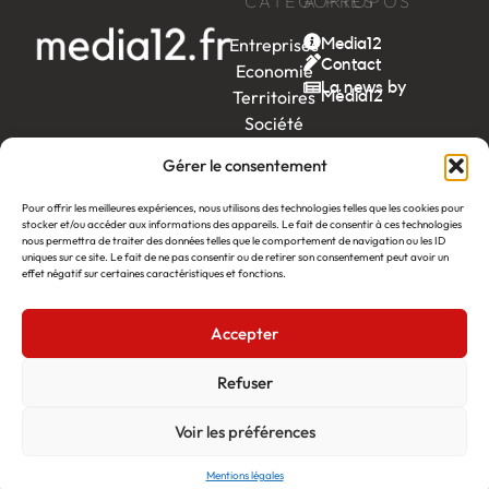
CATÉGORIES
À PROPOS
Entreprises
Media12
Contact
Economie
La news by
Territoires
Média12
Société
Week-
Gérer le consentement
end
Ambition
Pour offrir les meilleures expériences, nous utilisons des technologies telles que les cookies pour
by EDF
stocker et/ou accéder aux informations des appareils. Le fait de consentir à ces technologies
nous permettra de traiter des données telles que le comportement de navigation ou les ID
uniques sur ce site. Le fait de ne pas consentir ou de retirer son consentement peut avoir un
itw
by
effet négatif sur certaines caractéristiques et fonctions.
Léa
Accepter
Média12
Création : Linov Agence Web
©2026
Mentions légales
Refuser
Voir les préférences
Mentions légales