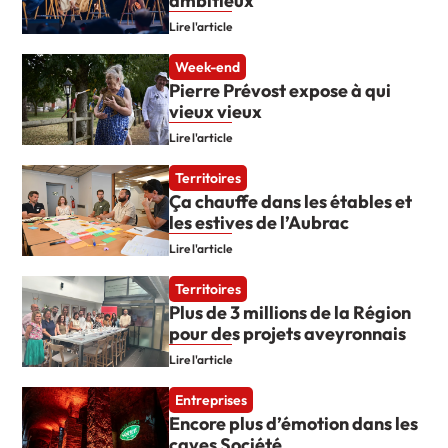
ambitieux
Lire l'article
Week-end
Pierre Prévost expose à qui
vieux vieux
Lire l'article
Territoires
Ça chauffe dans les étables et
les estives de l’Aubrac
Lire l'article
Territoires
Plus de 3 millions de la Région
pour des projets aveyronnais
Lire l'article
Entreprises
Encore plus d’émotion dans les
caves Société