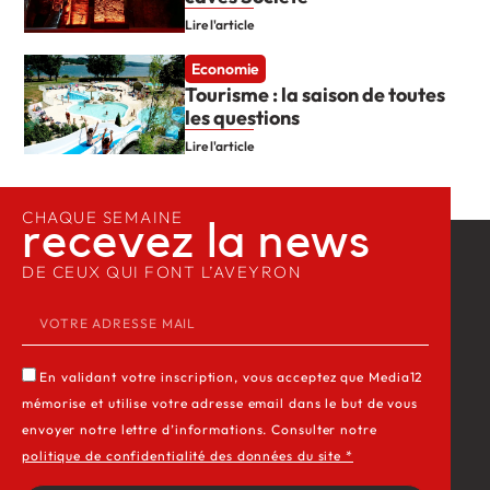
Lire l'article
Economie
Tourisme : la saison de toutes
les questions
Lire l'article
CHAQUE SEMAINE
recevez la news​
DE CEUX QUI FONT L’AVEYRON
En validant votre inscription, vous acceptez que Media12
mémorise et utilise votre adresse email dans le but de vous
envoyer notre lettre d’informations. Consulter notre
politique de confidentialité des données du site *