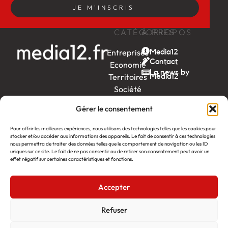
JE M'INSCRIS
CATÉGORIES
À PROPOS
Entreprises
Media12
Contact
Economie
La news by
Territoires
Média12
Société
Week-
Gérer le consentement
end
Ambition
Pour offrir les meilleures expériences, nous utilisons des technologies telles que les cookies pour
stocker et/ou accéder aux informations des appareils. Le fait de consentir à ces technologies
by EDF
nous permettra de traiter des données telles que le comportement de navigation ou les ID
uniques sur ce site. Le fait de ne pas consentir ou de retirer son consentement peut avoir un
itw
by
effet négatif sur certaines caractéristiques et fonctions.
Léa
Accepter
Média12
Création : Linov Agence Web
©2026
Mentions légales
Refuser