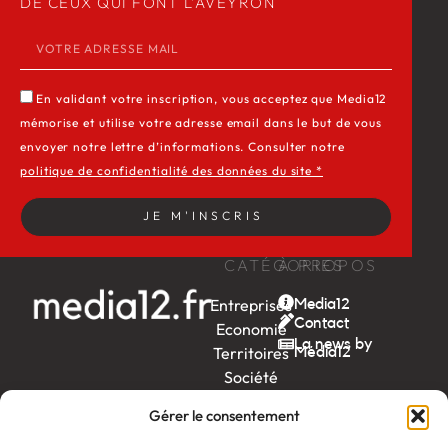
DE CEUX QUI FONT L’AVEYRON
En validant votre inscription, vous acceptez que Media12
mémorise et utilise votre adresse email dans le but de vous
envoyer notre lettre d’informations. Consulter notre
politique de confidentialité des données du site *
JE M'INSCRIS
CATÉGORIES
À PROPOS
Entreprises
Media12
Contact
Economie
La news by
Territoires
Média12
Société
Week-
Gérer le consentement
end