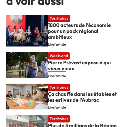
à voir aussi
Territoires
1800 acteurs de l’économie
pour un pack régional
ambitieux
Lire l'article
Week-end
Pierre Prévost expose à qui
vieux vieux
Lire l'article
Territoires
Ça chauffe dans les étables et
les estives de l’Aubrac
Lire l'article
Territoires
Plus de 3 millions de la Région