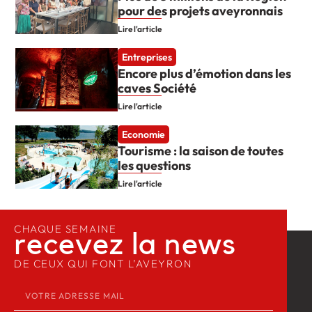
pour des projets aveyronnais
Lire l'article
Entreprises
Encore plus d’émotion dans les
caves Société
Lire l'article
Economie
Tourisme : la saison de toutes
les questions
Lire l'article
CHAQUE SEMAINE
recevez la news​
DE CEUX QUI FONT L’AVEYRON