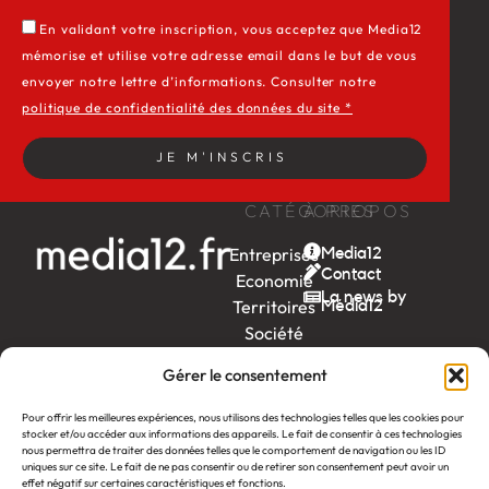
En validant votre inscription, vous acceptez que Media12
mémorise et utilise votre adresse email dans le but de vous
envoyer notre lettre d’informations. Consulter notre
politique de confidentialité des données du site *
JE M'INSCRIS
CATÉGORIES
À PROPOS
Entreprises
Media12
Contact
Economie
La news by
Territoires
Média12
Société
Week-
Gérer le consentement
end
Ambition
Pour offrir les meilleures expériences, nous utilisons des technologies telles que les cookies pour
by EDF
stocker et/ou accéder aux informations des appareils. Le fait de consentir à ces technologies
nous permettra de traiter des données telles que le comportement de navigation ou les ID
uniques sur ce site. Le fait de ne pas consentir ou de retirer son consentement peut avoir un
itw
by
effet négatif sur certaines caractéristiques et fonctions.