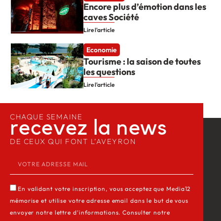
Encore plus d’émotion dans les
caves Société
Lire l'article
Economie
Tourisme : la saison de toutes
les questions
Lire l'article
CHAQUE SEMAINE
recevez la news​
DE CEUX QUI FONT L’AVEYRON
En validant votre inscription, vous acceptez que Media12
mémorise et utilise votre adresse email dans le but de vous
envoyer notre lettre d’informations. Consulter notre