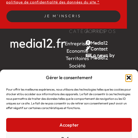
politique de confidentialité des données du site *
JE M'INSCRIS
CATÉGORIES
À PROPOS
Entreprises
Media12
Contact
Economie
La news by
Territoires
Média12
Société
Week-
Gérer le consentement
end
Ambition
Pour offrir les meilleures expériences, nous utilisons des technologies telles que les cookies pour
by EDF
stocker et/ou accéder aux informations des appareils. Le fait de consentir à ces technologies
nous permettra de traiter des données telles que le comportement de navigation ou les ID
uniques sur ce site. Le fait de ne pas consentir ou de retirer son consentement peut avoir un
itw
by
effet négatif sur certaines caractéristiques et fonctions.
Léa
Accepter
Média12
Création : Linov Agence Web
©2026
Mentions légales