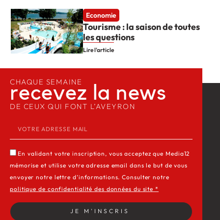
Economie
Tourisme : la saison de toutes
les questions
Lire l'article
CHAQUE SEMAINE
recevez la news​
DE CEUX QUI FONT L’AVEYRON
En validant votre inscription, vous acceptez que Media12
mémorise et utilise votre adresse email dans le but de vous
envoyer notre lettre d’informations. Consulter notre
politique de confidentialité des données du site *
JE M'INSCRIS