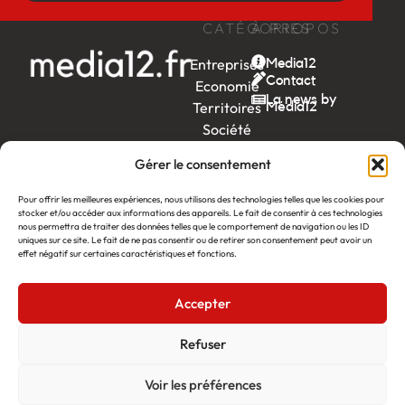
CATÉGORIES
À PROPOS
Entreprises
Media12
Contact
Economie
La news by
Territoires
Média12
Société
Week-
Gérer le consentement
end
Ambition
Pour offrir les meilleures expériences, nous utilisons des technologies telles que les cookies pour
by EDF
stocker et/ou accéder aux informations des appareils. Le fait de consentir à ces technologies
nous permettra de traiter des données telles que le comportement de navigation ou les ID
uniques sur ce site. Le fait de ne pas consentir ou de retirer son consentement peut avoir un
itw
by
effet négatif sur certaines caractéristiques et fonctions.
Léa
Accepter
Média12
Création : Linov Agence Web
©2026
Mentions légales
Refuser
Voir les préférences