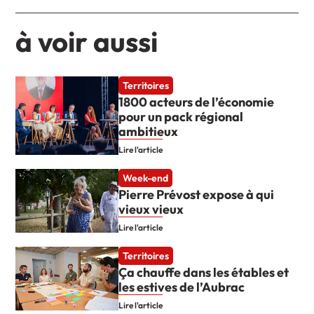
à voir aussi
Territoires
1800 acteurs de l’économie
pour un pack régional
ambitieux
Lire l'article
Week-end
Pierre Prévost expose à qui
vieux vieux
Lire l'article
Territoires
Ça chauffe dans les étables et
les estives de l’Aubrac
Lire l'article