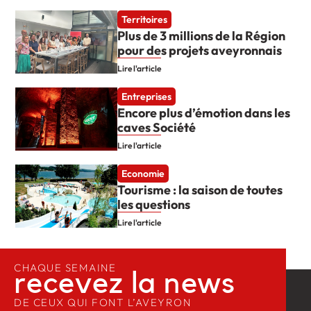
Territoires
Plus de 3 millions de la Région
pour des projets aveyronnais
Lire l'article
Entreprises
Encore plus d’émotion dans les
caves Société
Lire l'article
Economie
Tourisme : la saison de toutes
les questions
Lire l'article
CHAQUE SEMAINE
recevez la news​
DE CEUX QUI FONT L’AVEYRON