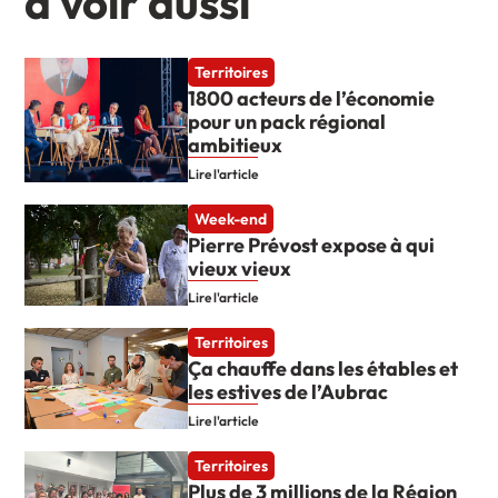
à voir aussi
Territoires
1800 acteurs de l’économie
pour un pack régional
ambitieux
Lire l'article
Week-end
Pierre Prévost expose à qui
vieux vieux
Lire l'article
Territoires
Ça chauffe dans les étables et
les estives de l’Aubrac
Lire l'article
Territoires
Plus de 3 millions de la Région