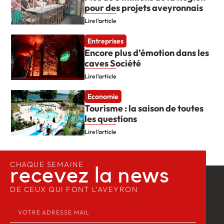
pour des projets aveyronnais
Lire l'article
Entreprises
Encore plus d’émotion dans les
caves Société
Lire l'article
Economie
Tourisme : la saison de toutes
les questions
Lire l'article
CHAQUE SEMAINE
recevez la news​
DE CEUX QUI FONT L’AVEYRON