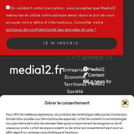
En validant votre inscription, vous acceptez que Media12
mémorise et utilise votre adresse email dans le but de vous
envoyer notre lettre d’informations. Consulter notre
politique de confidentialité des données du site *
JE M'INSCRIS
CATÉGORIES
À PROPOS
Entreprises
Media12
Contact
Economie
La news by
Territoires
Média12
Société
Week-
Gérer le consentement
end
Ambition
Pour offrir les meilleures expériences, nous utilisons des technologies telles que les cookies pour
by EDF
stocker et/ou accéder aux informations des appareils. Le fait de consentir à ces technologies
nous permettra de traiter des données telles que le comportement de navigation ou les ID
uniques sur ce site. Le fait de ne pas consentir ou de retirer son consentement peut avoir un
itw
by
effet négatif sur certaines caractéristiques et fonctions.