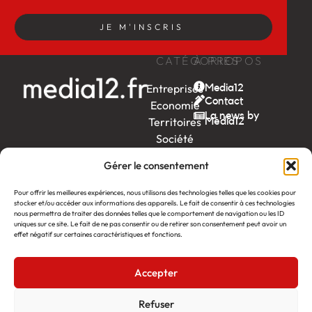
JE M'INSCRIS
CATÉGORIES
À PROPOS
Entreprises
Media12
Contact
Economie
La news by
Territoires
Média12
Société
Week-
Gérer le consentement
end
Ambition
Pour offrir les meilleures expériences, nous utilisons des technologies telles que les cookies pour
stocker et/ou accéder aux informations des appareils. Le fait de consentir à ces technologies
by EDF
nous permettra de traiter des données telles que le comportement de navigation ou les ID
uniques sur ce site. Le fait de ne pas consentir ou de retirer son consentement peut avoir un
itw
by
effet négatif sur certaines caractéristiques et fonctions.
Léa
Accepter
Média12
Création : Linov Agence Web
©2026
Mentions légales
Refuser