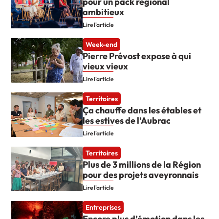
pour un pack régional
ambitieux
Lire l'article
Week-end
Pierre Prévost expose à qui
vieux vieux
Lire l'article
Territoires
Ça chauffe dans les étables et
les estives de l’Aubrac
Lire l'article
Territoires
Plus de 3 millions de la Région
pour des projets aveyronnais
Lire l'article
Entreprises
Encore plus d’émotion dans les