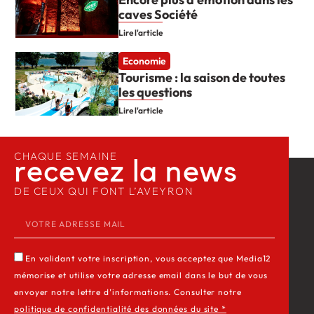
caves Société
Lire l'article
Economie
Tourisme : la saison de toutes
les questions
Lire l'article
CHAQUE SEMAINE
recevez la news​
DE CEUX QUI FONT L’AVEYRON
En validant votre inscription, vous acceptez que Media12
mémorise et utilise votre adresse email dans le but de vous
envoyer notre lettre d’informations. Consulter notre
politique de confidentialité des données du site *