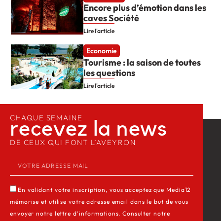
Encore plus d’émotion dans les
caves Société
Lire l'article
Economie
Tourisme : la saison de toutes
les questions
Lire l'article
CHAQUE SEMAINE
recevez la news​
DE CEUX QUI FONT L’AVEYRON
En validant votre inscription, vous acceptez que Media12
mémorise et utilise votre adresse email dans le but de vous
envoyer notre lettre d’informations. Consulter notre