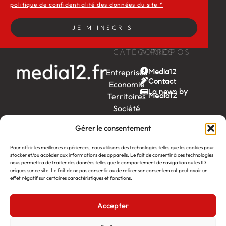
politique de confidentialité des données du site *
JE M'INSCRIS
CATÉGORIES
À PROPOS
Entreprises
Media12
Contact
Economie
La news by
Territoires
Média12
Société
Week-
Gérer le consentement
end
Ambition
Pour offrir les meilleures expériences, nous utilisons des technologies telles que les cookies pour
stocker et/ou accéder aux informations des appareils. Le fait de consentir à ces technologies
by EDF
nous permettra de traiter des données telles que le comportement de navigation ou les ID
uniques sur ce site. Le fait de ne pas consentir ou de retirer son consentement peut avoir un
itw
by
effet négatif sur certaines caractéristiques et fonctions.
Léa
Accepter
Média12
Création : Linov Agence Web
©2026
Mentions légales