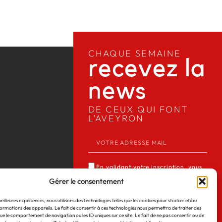
CHAQUE SEMAINE
recevez la
news​
DE CEUX QUI FONT
L’AVEYRON
En validant votre inscription, vous
acceptez que Media12 mémorise et
Gérer le consentement
utilise votre adresse email dans le but
meilleures expériences, nous utilisons des technologies telles que les cookies pour stocker et/ou
de vous envoyer notre lettre
ormations des appareils. Le fait de consentir à ces technologies nous permettra de traiter des
 Web
©2026
Mentions légales
d’informations. Consulter notre
ue le comportement de navigation ou les ID uniques sur ce site. Le fait de ne pas consentir ou de