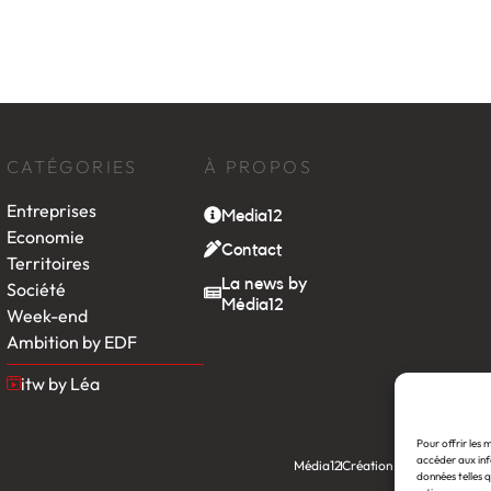
CATÉGORIES
À PROPOS
Entreprises
Media12
Economie
Contact
Territoires
La news by
Société
Média12
Week-end
Ambition by EDF
itw by Léa
Pour offrir les 
accéder aux inf
Média12
Création : Linov Agence
données telles q