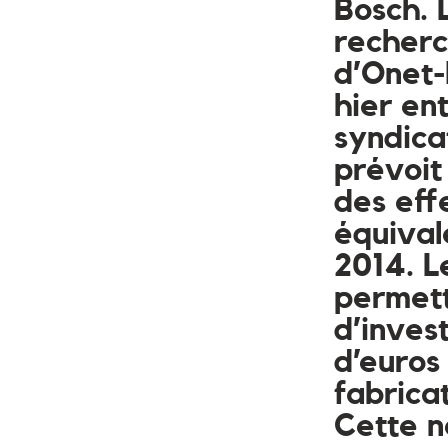
Bosch. 
recherc
d’Onet-
hier ent
syndica
prévoit
des eff
équivale
2014. L
permett
d’invest
d’euros
fabricat
Cette n