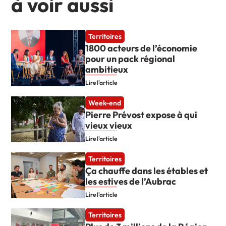
à voir aussi
Territoires
1800 acteurs de l’économie
pour un pack régional
ambitieux
Lire l'article
Week-end
Pierre Prévost expose à qui
vieux vieux
Lire l'article
Territoires
Ça chauffe dans les étables et
les estives de l’Aubrac
Lire l'article
Territoires