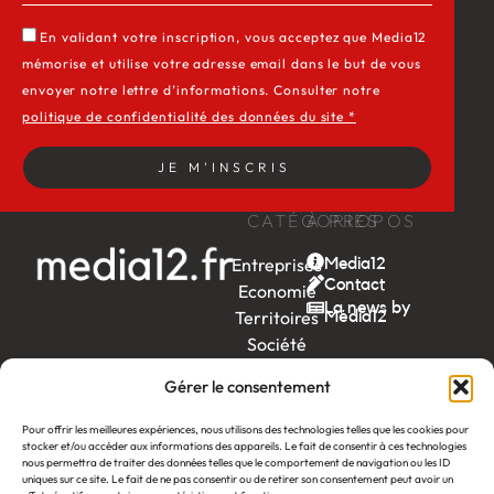
En validant votre inscription, vous acceptez que Media12
mémorise et utilise votre adresse email dans le but de vous
envoyer notre lettre d’informations. Consulter notre
politique de confidentialité des données du site *
JE M'INSCRIS
CATÉGORIES
À PROPOS
Entreprises
Media12
Contact
Economie
La news by
Territoires
Média12
Société
Week-
Gérer le consentement
end
Ambition
Pour offrir les meilleures expériences, nous utilisons des technologies telles que les cookies pour
stocker et/ou accéder aux informations des appareils. Le fait de consentir à ces technologies
by EDF
nous permettra de traiter des données telles que le comportement de navigation ou les ID
uniques sur ce site. Le fait de ne pas consentir ou de retirer son consentement peut avoir un
itw