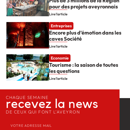
Plus de 3 millions de la Région
pour des projets aveyronnais
Lire l'article
Entreprises
Encore plus d’émotion dans les
caves Société
Lire l'article
Economie
Tourisme : la saison de toutes
les questions
Lire l'article
CHAQUE SEMAINE
recevez la news​
DE CEUX QUI FONT L’AVEYRON