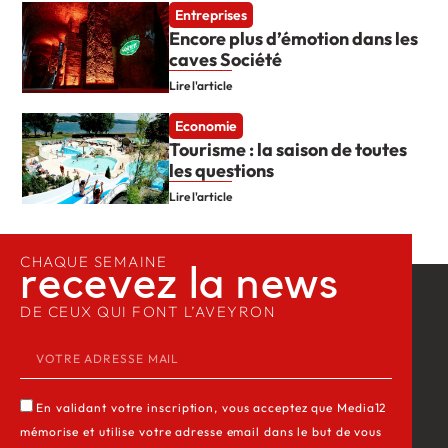
Entreprises
Encore plus d’émotion dans les
caves Société
Lire l'article
Economie
Tourisme : la saison de toutes
les questions
Lire l'article
CHAQUE SEMAINE
recevez la news​
DE CEUX QUI FONT L’AVEYRON
En validant votre inscription, vous acceptez que Media12
mémorise et utilise votre adresse email dans le but de vous