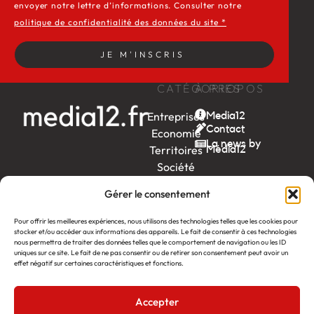
envoyer notre lettre d’informations. Consulter notre
politique de confidentialité des données du site *
JE M'INSCRIS
CATÉGORIES
À PROPOS
Entreprises
Media12
Contact
Economie
La news by
Territoires
Média12
Société
Week-
Gérer le consentement
end
Ambition
Pour offrir les meilleures expériences, nous utilisons des technologies telles que les cookies pour
stocker et/ou accéder aux informations des appareils. Le fait de consentir à ces technologies
by EDF
nous permettra de traiter des données telles que le comportement de navigation ou les ID
uniques sur ce site. Le fait de ne pas consentir ou de retirer son consentement peut avoir un
itw
by
effet négatif sur certaines caractéristiques et fonctions.
Léa
Accepter
Média12
Création : Linov Agence Web
©2026
Mentions légales