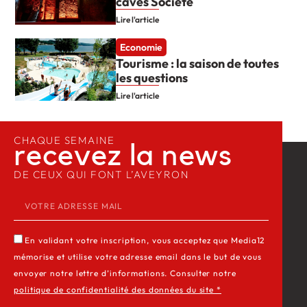
caves Société
Lire l'article
Economie
Tourisme : la saison de toutes
les questions
Lire l'article
CHAQUE SEMAINE
recevez la news​
DE CEUX QUI FONT L’AVEYRON
En validant votre inscription, vous acceptez que Media12
mémorise et utilise votre adresse email dans le but de vous
envoyer notre lettre d’informations. Consulter notre
politique de confidentialité des données du site *