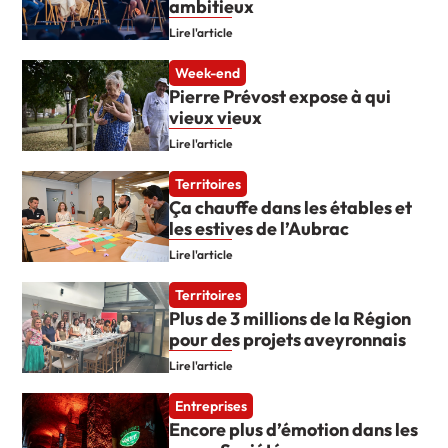
ambitieux
Lire l'article
Week-end
Pierre Prévost expose à qui
vieux vieux
Lire l'article
Territoires
Ça chauffe dans les étables et
les estives de l’Aubrac
Lire l'article
Territoires
Plus de 3 millions de la Région
pour des projets aveyronnais
Lire l'article
Entreprises
Encore plus d’émotion dans les