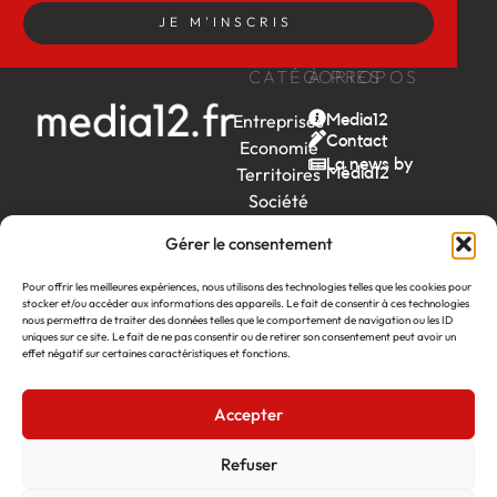
JE M'INSCRIS
CATÉGORIES
À PROPOS
Entreprises
Media12
Contact
Economie
La news by
Territoires
Média12
Société
Week-
Gérer le consentement
end
Ambition
Pour offrir les meilleures expériences, nous utilisons des technologies telles que les cookies pour
by EDF
stocker et/ou accéder aux informations des appareils. Le fait de consentir à ces technologies
nous permettra de traiter des données telles que le comportement de navigation ou les ID
uniques sur ce site. Le fait de ne pas consentir ou de retirer son consentement peut avoir un
itw
by
effet négatif sur certaines caractéristiques et fonctions.
Léa
Accepter
Média12
Création : Linov Agence Web
©2026
Mentions légales
Refuser