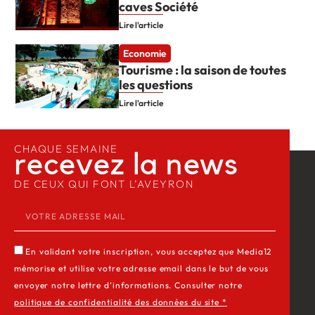
caves Société
Lire l'article
Economie
Tourisme : la saison de toutes
les questions
Lire l'article
CHAQUE SEMAINE
recevez la news​
DE CEUX QUI FONT L’AVEYRON
En validant votre inscription, vous acceptez que Media12
mémorise et utilise votre adresse email dans le but de vous
envoyer notre lettre d’informations. Consulter notre
politique de confidentialité des données du site *