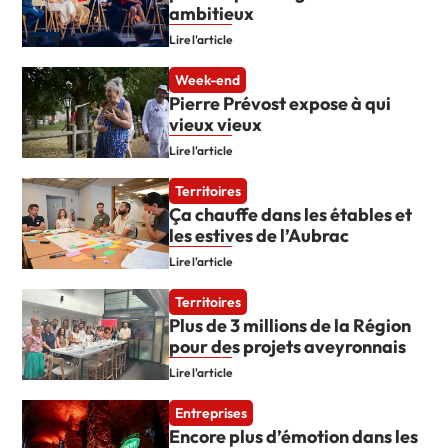
ambitieux
Lire l'article
Week-end
Pierre Prévost expose à qui
vieux vieux
Lire l'article
Territoires
Ça chauffe dans les étables et
les estives de l’Aubrac
Lire l'article
Territoires
Plus de 3 millions de la Région
pour des projets aveyronnais
Lire l'article
Entreprises
Encore plus d’émotion dans les