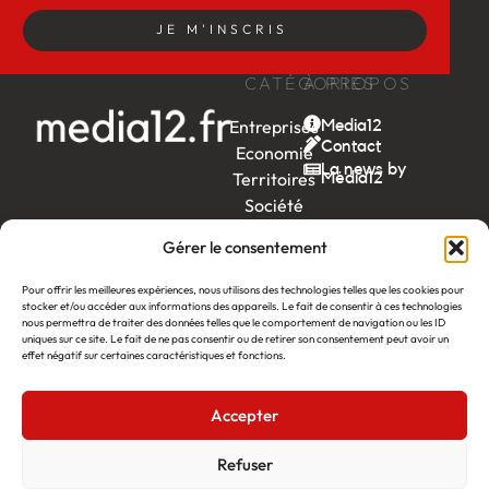
JE M'INSCRIS
CATÉGORIES
À PROPOS
Entreprises
Media12
Contact
Economie
La news by
Territoires
Média12
Société
Week-
Gérer le consentement
end
Ambition
Pour offrir les meilleures expériences, nous utilisons des technologies telles que les cookies pour
by EDF
stocker et/ou accéder aux informations des appareils. Le fait de consentir à ces technologies
nous permettra de traiter des données telles que le comportement de navigation ou les ID
uniques sur ce site. Le fait de ne pas consentir ou de retirer son consentement peut avoir un
itw
by
effet négatif sur certaines caractéristiques et fonctions.
Léa
Accepter
Média12
Création : Linov Agence Web
©2026
Mentions légales
Refuser