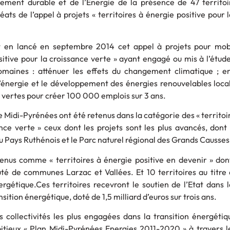
pement durable et de l’Energie de la présence de 47 territoi
ats de l’appel à projets « territoires à énergie positive pour 
 en lancé en septembre 2014 cet appel à projets pour mob
sitive pour la croissance verte » ayant engagé ou mis à l’étud
omaines : atténuer les effets du changement climatique ; e
’énergie et le développement des énergies renouvelables locale
es vertes pour créer 100 000 emplois sur 3 ans.
 de Midi-Pyrénées ont été retenus dans la catégorie des « territoi
ance verte » ceux dont les projets sont les plus avancés, dont
du Pays Ruthénois et le Parc naturel régional des Grands Causses
etenus comme « territoires à énergie positive en devenir » don
é de communes Larzac et Vallées. Et 10 territoires au titre 
ergétique.Ces territoires recevront le soutien de l’Etat dans 
nsition énergétique, doté de 1,5 milliard d’euros sur trois ans.
 collectivités les plus engagées dans la transition énergétiqu
tieux « Plan Midi-Pyrénées Energies 2011-2020 » à travers le