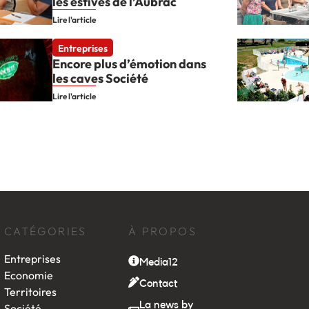
les estives de l’Aubrac
Lire l'article
Entreprises
Encore plus d’émotion dans
les caves Société
Lire l'article
CATÉGORIES
À PROPOS
Entreprises
Media12
Economie
Contact
Territoires
La news by
Société