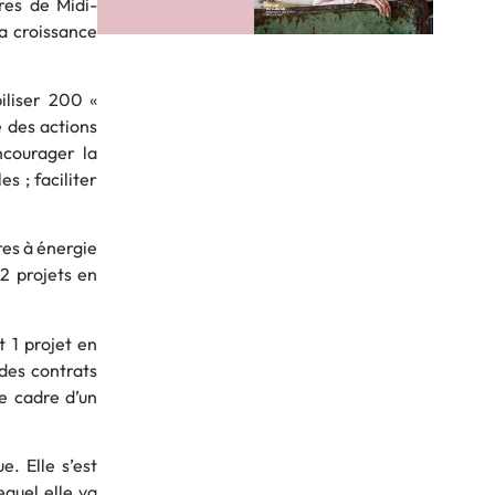
res de Midi-
la croissance
iliser 200 «
e des actions
ncourager la
s ; faciliter
res à énergie
 2 projets en
t 1 projet en
des contrats
le cadre d’un
e. Elle s’est
quel elle va