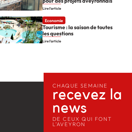
pour des projets aveyronnais
Lire l'article
Economie
Tourisme : la saison de toutes
les questions
Lire l'article
CHAQUE SEMAINE
recevez la
news​
DE CEUX QUI FONT
L’AVEYRON