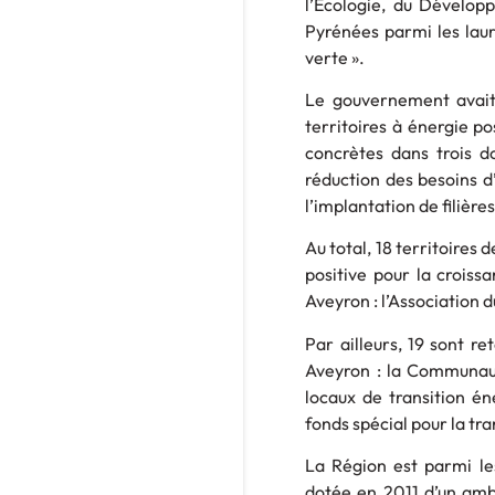
l’Ecologie, du Dévelop
Pyrénées parmi les lauré
verte ».
Le gouvernement avait
territoires à énergie po
concrètes dans trois d
réduction des besoins d
l’implantation de filièr
Au total, 18 territoires
positive pour la croiss
Aveyron : l’Association 
Par ailleurs, 19 sont r
Aveyron : la Communaut
locaux de transition én
fonds spécial pour la tra
La Région est parmi les
dotée en 2011 d’un ambi