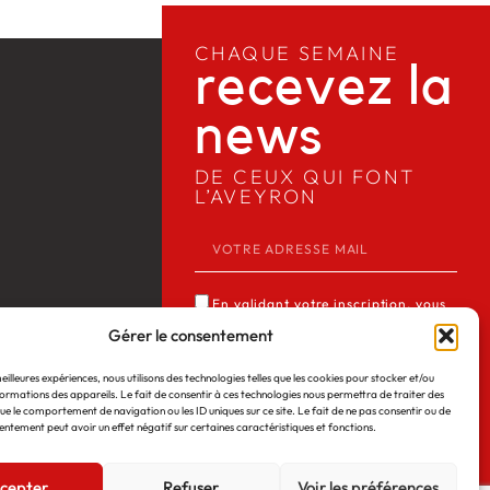
CHAQUE SEMAINE
recevez la
news​
DE CEUX QUI FONT
L’AVEYRON
En validant votre inscription, vous
acceptez que Media12 mémorise et
Gérer le consentement
utilise votre adresse email dans le but
meilleures expériences, nous utilisons des technologies telles que les cookies pour stocker et/ou
de vous envoyer notre lettre
ormations des appareils. Le fait de consentir à ces technologies nous permettra de traiter des
 Web
©2026
Mentions légales
d’informations. Consulter notre
ue le comportement de navigation ou les ID uniques sur ce site. Le fait de ne pas consentir ou de
entement peut avoir un effet négatif sur certaines caractéristiques et fonctions.
politique de confidentialité des
données du site *
cepter
Refuser
Voir les préférences