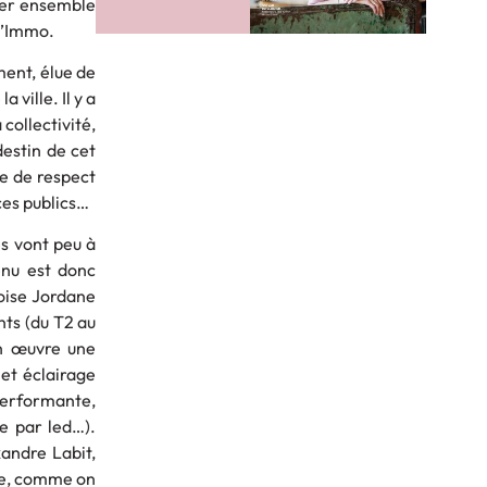
mier ensemble
t’Immo.
ment, élue de
ville. Il y a
collectivité,
destin de cet
e de respect
ces publics…
és vont peu à
enu est donc
oise Jordane
nts (du T2 au
en œuvre une
 et éclairage
performante,
e par led…).
andre Labit,
le, comme on