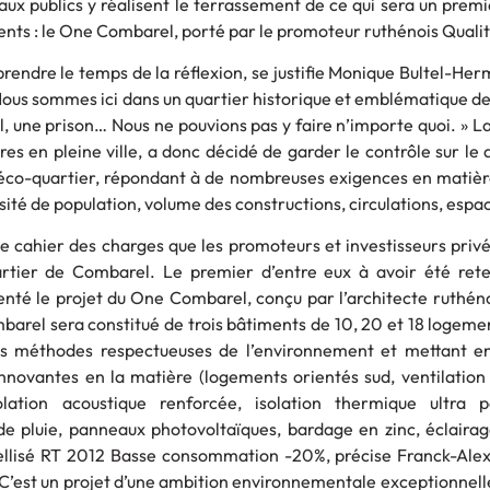
aux publics y réalisent le terrassement de ce qui sera un pre
nts : le One Combarel, porté par le promoteur ruthénois Quali
rendre le temps de la réflexion, se justifie Monique Bultel-Her
s sommes ici dans un quartier historique et emblématique de la 
l, une prison… Nous ne pouvions pas y faire n’importe quoi. » La 
res en pleine ville, a donc décidé de garder le contrôle sur le 
 éco-quartier, répondant à de nombreuses exigences en matièr
ité de population, volume des constructions, circulations, espa
ce cahier des charges que les promoteurs et investisseurs priv
artier de Combarel. Le premier d’entre eux à avoir été ret
enté le projet du One Combarel, conçu par l’architecte ruthén
arel sera constitué de trois bâtiments de 10, 20 et 18 logeme
des méthodes respectueuses de l’environnement et mettant 
innovantes en la matière (logements orientés sud, ventilation
solation acoustique renforcée, isolation thermique ultra 
e pluie, panneaux photovoltaïques, bardage en zinc, éclairag
ellisé RT 2012 Basse consommation -20%, précise Franck-Alex
C’est un projet d’une ambition environnementale exceptionnel