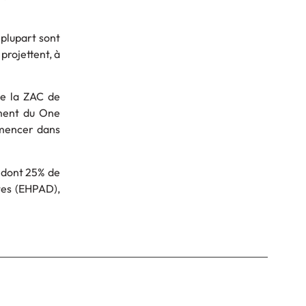
 plupart sont
projettent, à
e la ZAC de
ment du One
mmencer dans
 dont 25% de
tes (EHPAD),