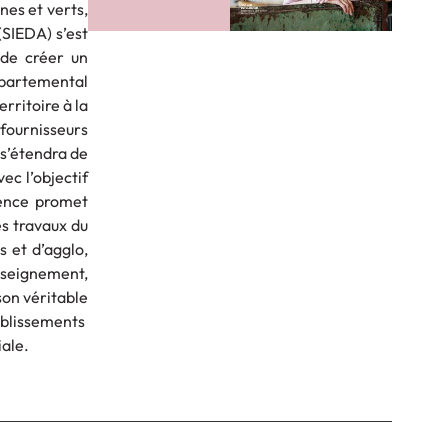
nes et verts,
(SIEDA) s’est
 de créer un
partemental
rritoire à la
 fournisseurs
 s’étendra de
ec l’objectif
rence promet
es travaux du
et d’agglo,
enseignement,
son véritable
ablissements
iale.