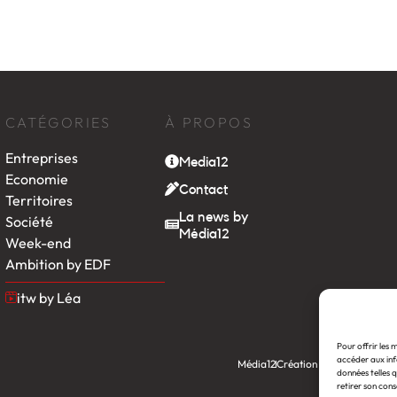
CATÉGORIES
À PROPOS
Entreprises
Media12
Economie
Contact
Territoires
La news by
Société
Média12
Week-end
Ambition by EDF
itw by Léa
Pour offrir les 
accéder aux inf
Média12
Création : Linov Agence
données telles q
retirer son cons