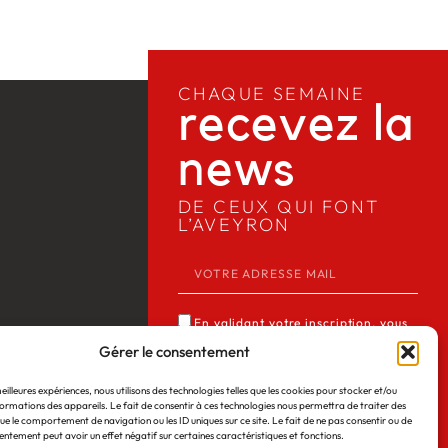
CHAQUE SEMAINE
recevez la
news​
DE CEUX QUI FONT
L’AVEYRON
En validant votre inscription, vous
acceptez que Media12 mémorise et
Gérer le consentement
utilise votre adresse email dans le but
meilleures expériences, nous utilisons des technologies telles que les cookies pour stocker et/ou
de vous envoyer notre lettre
ormations des appareils. Le fait de consentir à ces technologies nous permettra de traiter des
 Web
©2026
Mentions légales
d’informations. Consulter notre
ue le comportement de navigation ou les ID uniques sur ce site. Le fait de ne pas consentir ou de
entement peut avoir un effet négatif sur certaines caractéristiques et fonctions.
politique de confidentialité des