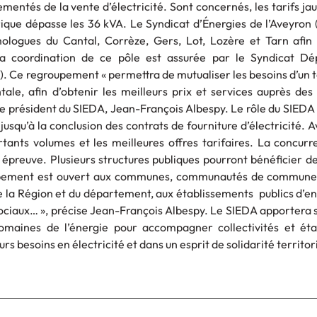
ementés de la vente d’électricité. Sont concernés, les tarifs jau
rique dépasse les 36 kVA. Le Syndicat d’Énergies de l’Aveyron 
logues du Cantal, Corrèze, Gers, Lot, Lozère et Tarn afin
a coordination de ce pôle est assurée par le Syndicat Dé
. Ce regroupement « permettra de mutualiser les besoins d’un te
ale, afin d’obtenir les meilleurs prix et services auprès des
e le président du SIEDA, Jean-François Albespy. Le rôle du SIEDA
jusqu’à la conclusion des contrats de fourniture d’électricité. Av
tants volumes et les meilleures offres tarifaires. La concur
 épreuve. Plusieurs structures publiques pourront bénéficier d
pement est ouvert aux communes, communautés de communes 
 de la Région et du département, aux établissements publics d’
sociaux… », précise Jean-François Albespy. Le SIEDA apportera 
domaines de l’énergie pour accompagner collectivités et ét
eurs besoins en électricité et dans un esprit de solidarité territor