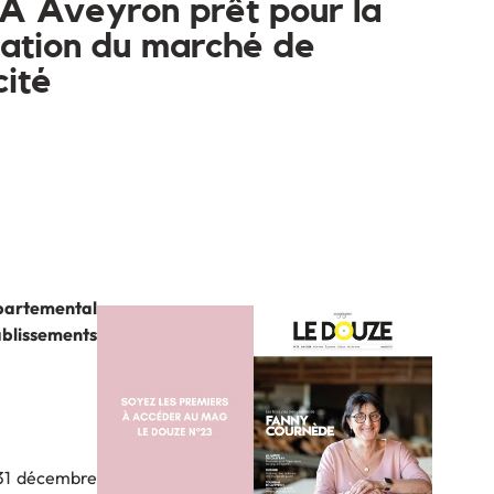
A Aveyron prêt pour la
isation du marché de
cité
épartemental
tablissements
 31 décembre