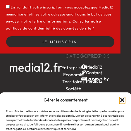
En validant votre inscription, vous acceptez que Media12
mémorise et utilise votre adresse email dans le but de vous
envoyer notre lettre d’informations. Consulter notre
politique de confidentialité des données du site *
JE M'INSCRIS
CATÉGORIES
À PROPOS
Entreprises
Media12
Contact
Economie
La news by
Territoires
Média12
Société
Week-
Gérer le consentement
end
Ambition
Pour offrir les meilleures expériences, nous utilisons des technologies telles que les cookies pour
stocker et/ou accéder aux informations des appareils. Le fait de consentir à ces technologies
by EDF
nous permettra de traiter des données telles que le comportement de navigation ou les ID
uniques sur ce site. Le fait de ne pas consentir ou de retirer son consentement peut avoir un
itw
by
effet négatif sur certaines caractéristiques et fonctions.