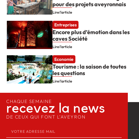
pour des projets aveyronnais
Lire l'article
Entreprises
Encore plus d’émotion dans les
caves Société
Lire l'article
Economie
Tourisme : la saison de toutes
les questions
Lire l'article
CHAQUE SEMAINE
recevez la news​
DE CEUX QUI FONT L’AVEYRON