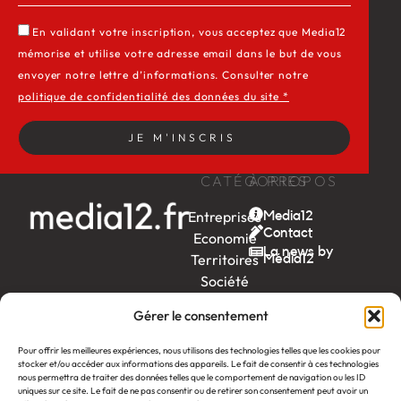
En validant votre inscription, vous acceptez que Media12
mémorise et utilise votre adresse email dans le but de vous
envoyer notre lettre d’informations. Consulter notre
politique de confidentialité des données du site *
JE M'INSCRIS
CATÉGORIES
À PROPOS
Entreprises
Media12
Contact
Economie
La news by
Territoires
Média12
Société
Week-
Gérer le consentement
end
Ambition
Pour offrir les meilleures expériences, nous utilisons des technologies telles que les cookies pour
stocker et/ou accéder aux informations des appareils. Le fait de consentir à ces technologies
by EDF
nous permettra de traiter des données telles que le comportement de navigation ou les ID
uniques sur ce site. Le fait de ne pas consentir ou de retirer son consentement peut avoir un
itw