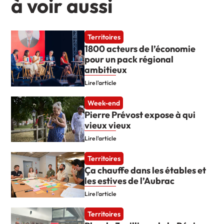
à voir aussi
Territoires
1800 acteurs de l’économie
pour un pack régional
ambitieux
Lire l'article
Week-end
Pierre Prévost expose à qui
vieux vieux
Lire l'article
Territoires
Ça chauffe dans les étables et
les estives de l’Aubrac
Lire l'article
Territoires