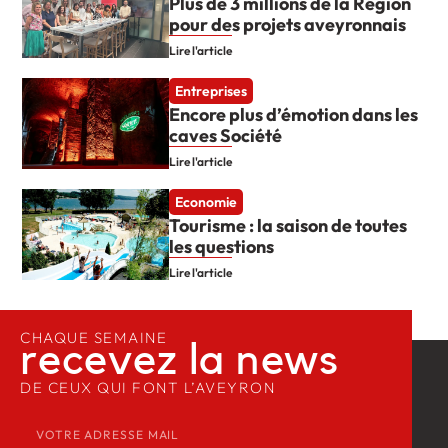
Plus de 3 millions de la Région
pour des projets aveyronnais
Lire l'article
Entreprises
Encore plus d’émotion dans les
caves Société
Lire l'article
Economie
Tourisme : la saison de toutes
les questions
Lire l'article
CHAQUE SEMAINE
recevez la news​
DE CEUX QUI FONT L’AVEYRON