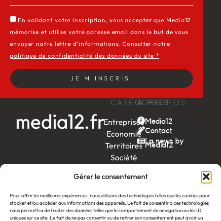
En validant votre inscription, vous acceptez que Media12
mémorise et utilise votre adresse email dans le but de vous
envoyer notre lettre d’informations. Consulter notre
politique de confidentialité des données du site *
JE M'INSCRIS
CATÉGORIES
À PROPOS
Entreprises
Media12
Contact
Economie
La news by
Territoires
Média12
Société
Week-
Gérer le consentement
end
Ambition
Pour offrir les meilleures expériences, nous utilisons des technologies telles que les cookies pour
stocker et/ou accéder aux informations des appareils. Le fait de consentir à ces technologies
by EDF
nous permettra de traiter des données telles que le comportement de navigation ou les ID
uniques sur ce site. Le fait de ne pas consentir ou de retirer son consentement peut avoir un