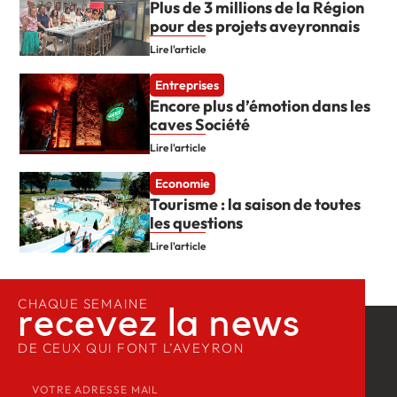
Plus de 3 millions de la Région
pour des projets aveyronnais
Lire l'article
Entreprises
Encore plus d’émotion dans les
caves Société
Lire l'article
Economie
Tourisme : la saison de toutes
les questions
Lire l'article
CHAQUE SEMAINE
recevez la news​
DE CEUX QUI FONT L’AVEYRON