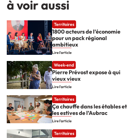
à voir aussi
Territoires
1800 acteurs de l’économie
pour un pack régional
ambitieux
Lire l'article
Week-end
Pierre Prévost expose à qui
vieux vieux
Lire l'article
Territoires
Ça chauffe dans les étables et
les estives de l’Aubrac
Lire l'article
Territoires