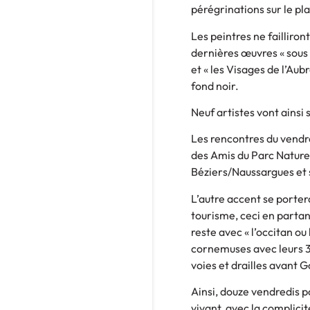
pérégrinations sur le pl
Les peintres ne failliron
dernières œuvres « sous l
et « les Visages de l’Aub
fond noir.
Neuf artistes vont ainsi 
Les rencontres du vendre
des Amis du Parc Naturel 
Béziers/Naussargues et 
L’autre accent se portera
tourisme, ceci en partant
reste avec « l’occitan ou
cornemuses avec leurs 3
voies et drailles avant 
Ainsi, douze vendredis p
vivant, avec la complici