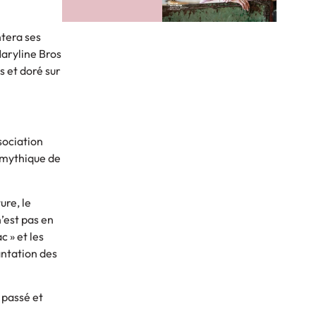
ntera ses
Maryline Bros
s et doré sur
sociation
e mythique de
ure, le
n’est pas en
c » et les
antation des
 passé et