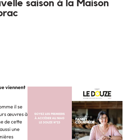
velle saison à la Maison
brac
que viennent
comme il se
eurs œuvres à
me de cette
 aussi une
rnières