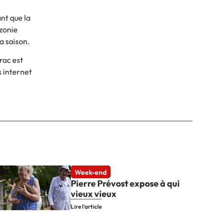
ant que la
azonie
a saison.
rac est
s internet
Week-end
Pierre Prévost expose à qui
vieux vieux
Lire l'article