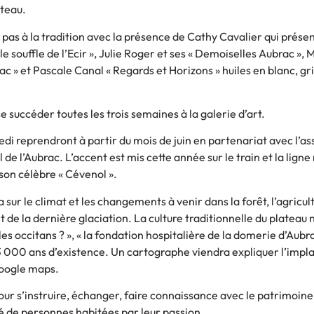
ateau.
t pas à la tradition avec la présence de Cathy Cavalier qui prése
e souffle de l’Ecir », Julie Roger et ses « Demoiselles Aubrac », 
rac » et Pascale Canal « Regards et Horizons » huiles en blanc, gri
se succéder toutes les trois semaines à la galerie d’art.
di reprendront à partir du mois de juin en partenariat avec l’as
de l’Aubrac. L’accent est mis cette année sur le train et la lign
son célèbre « Cévenol ».
 sur le climat et les changements à venir dans la forêt, l’agricult
 de la dernière glaciation. La culture traditionnelle du plateau 
 les occitans ? », « la fondation hospitalière de la domerie d’Aubra
 000 ans d’existence. Un cartographe viendra expliquer l’impl
Google maps.
our s’instruire, échanger, faire connaissance avec le patrimoine
té de personnes habitées par leur passion.