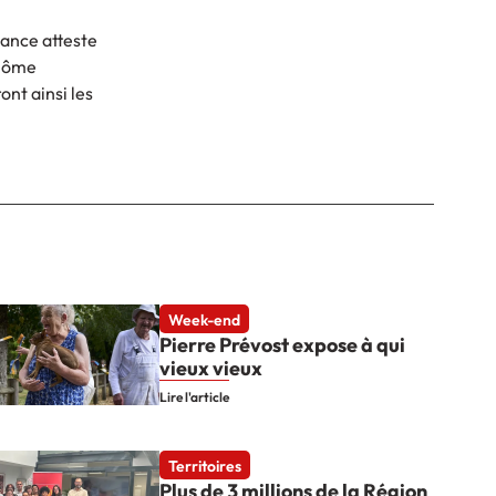
nance atteste
plôme
ont ainsi les
Week-end
Pierre Prévost expose à qui
vieux vieux
Lire l'article
Territoires
Plus de 3 millions de la Région