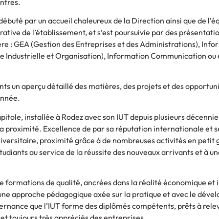
ntres.
débuté par un accueil chaleureux de la Direction ainsi que de l’é
ative de l’établissement, et s’est poursuivie par des présentati
ière : GEA (Gestion des Entreprises et des Administrations), Info
ue Industrielle et Organisation), Information Communication ou
nts un aperçu détaillé des matières, des projets et des opportuni
année.
pitole, installée à Rodez avec son IUT depuis plusieurs décennies
 la proximité. Excellence de par sa réputation internationale et s
iversitaire, proximité grâce à de nombreuses activités en petit 
tudiants au service de la réussite des nouveaux arrivants et à un
de formations de qualité, ancrées dans la réalité économique et i
c une approche pédagogique axée sur la pratique et avec le dév
ernance que l’IUT forme des diplômés compétents, prêts à relev
t toujours très appréciés des entreprises.