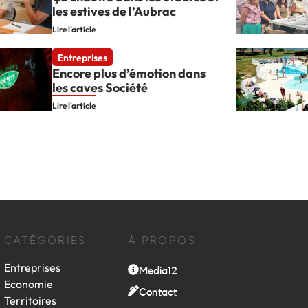
les estives de l’Aubrac
Lire l'article
Entreprises
Encore plus d’émotion dans
les caves Société
Lire l'article
CATÉGORIES
À PROPOS
Entreprises
Media12
Economie
Contact
Territoires