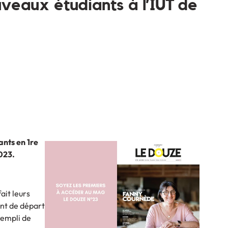
veaux étudiants à l’IUT de
ants en 1re
023.
ait leurs
int de départ
rempli de