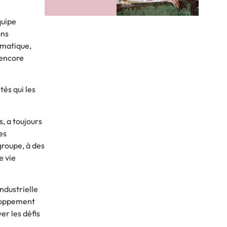
quipe
ons
rmatique,
 encore
tés qui les
, a toujours
es
groupe, à des
e vie
ndustrielle
eloppement
er les défis