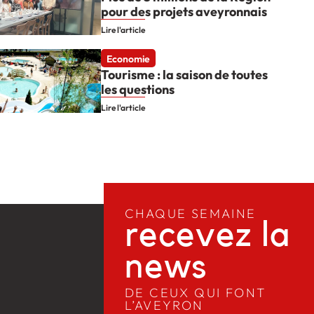
pour des projets aveyronnais
Lire l'article
Economie
Tourisme : la saison de toutes
les questions
Lire l'article
CHAQUE SEMAINE
recevez la
news​
DE CEUX QUI FONT
L’AVEYRON