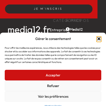
JE M'INSCRIS
CATÉGORIES
À PROPOS
Entreprises
Media12
Contact
Economie
Gérer le consentement
La news by
Territoires
Média12
Société
Pour offrir les meilleures expériences, nous utilisons des technologies telles que les cookies pour
stocker et/ou accéder aux informations des appareils. Le fait de consentir à ces technologies
Week-
nous permettra de traiter des données telles que le comportement de navigation ou les ID
end
uniques sur ce site. Le fait de ne pas consentir ou de retirer son consentement peut avoir un
effet négatif sur certaines caractéristiques et fonctions.
Ambition
by EDF
Accepter
itw
by
Léa
Refuser
Voir les préférences
Média12
Création : Linov Agence Web
©2026
Mentions légales
Mentions légales