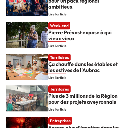
pour un pack régional
ambitieux
Lire l'article
Week-end
Pierre Prévost expose à qui
vieux vieux
Lire l'article
Territoires
Ça chauffe dans les étables et
les estives de l’Aubrac
Lire l'article
Territoires
Plus de 3 millions de la Région
pour des projets aveyronnais
Lire l'article
Entreprises
Encore plus d’émotion dans les