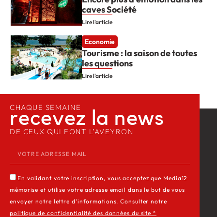
caves Société
Lire l'article
Economie
Tourisme : la saison de toutes
les questions
Lire l'article
CHAQUE SEMAINE
recevez la news​
DE CEUX QUI FONT L’AVEYRON
En validant votre inscription, vous acceptez que Media12
mémorise et utilise votre adresse email dans le but de vous
envoyer notre lettre d’informations. Consulter notre
politique de confidentialité des données du site *