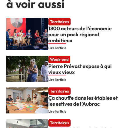
à voir aussi
Territoires
1800 acteurs de l’économie
pour un pack régional
ambitieux
Lire l'article
Week-end
Pierre Prévost expose à qui
vieux vieux
Lire l'article
Territoires
Ça chauffe dans les étables et
les estives de l’Aubrac
Lire l'article
Territoires