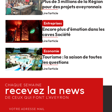
Plus de 3 millions de la Région
pour des projets aveyronnais
Lire l'article
Entreprises
Encore plus d’émotion dans les
caves Société
Lire l'article
Economie
Tourisme : la saison de toutes
les questions
Lire l'article
CHAQUE SEMAINE
recevez la news​
DE CEUX QUI FONT L’AVEYRON