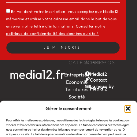
En validant votre inscription, vous acceptez que Media12
mémorise et utilise votre adresse email dans le but de vous
envoyer notre lettre d’informations. Consulter notre
politique de confidentialité des données du site *
JE M'INSCRIS
CATÉGORIES
À PROPOS
Entreprises
Media12
Contact
Economie
La news by
Territoires
Média12
Société
Week-
Gérer le consentement
end
Ambition
Pour offrir les meilleures expériences, nous utilisons des technologies telles que les cookies pour
by EDF
stocker et/ou accéder aux informations des appareils. Le fait de consentir à ces technologies
nous permettra de traiter des données telles que le comportement de navigation ou les ID
uniques sur ce site. Le fait de ne pas consentir ou de retirer son consentement peut avoir un
itw