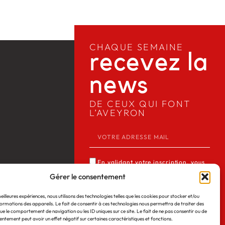
CHAQUE SEMAINE
recevez la
news​
DE CEUX QUI FONT
L’AVEYRON
En validant votre inscription, vous
acceptez que Media12 mémorise et
Gérer le consentement
utilise votre adresse email dans le but
meilleures expériences, nous utilisons des technologies telles que les cookies pour stocker et/ou
de vous envoyer notre lettre
ormations des appareils. Le fait de consentir à ces technologies nous permettra de traiter des
 Web
©2026
Mentions légales
d’informations. Consulter notre
ue le comportement de navigation ou les ID uniques sur ce site. Le fait de ne pas consentir ou de
entement peut avoir un effet négatif sur certaines caractéristiques et fonctions.
politique de confidentialité des