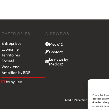
CATÉGORIES
À PROPOS
Entreprises
Media12
Economie
Contact
Territoires
La news by
Société
Média12
Week-end
Ambition by EDF
itw by Léa
Pour offrir les 
accéder aux inf
Média12
Création : Linov Agence
données telles q
retirer son cons