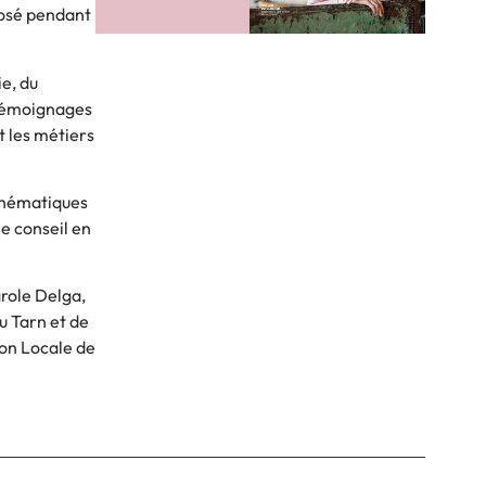
posé pendant
e, du
 témoignages
t les métiers
 thématiques
le conseil en
role Delga,
u Tarn et de
ion Locale de