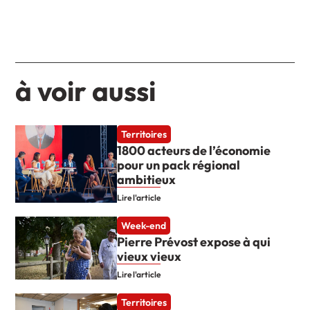
à voir aussi
Territoires
1800 acteurs de l’économie
pour un pack régional
ambitieux
Lire l'article
Week-end
Pierre Prévost expose à qui
vieux vieux
Lire l'article
Territoires