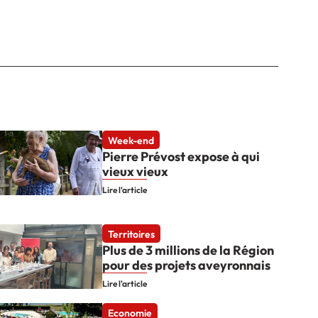
Week-end
Pierre Prévost expose à qui
vieux vieux
Lire l'article
Territoires
Plus de 3 millions de la Région
pour des projets aveyronnais
Lire l'article
Economie