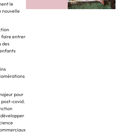
ment le
e nouvelle
ction
 faire entrer
s des
’enfants
ins
lomérations
majeur pour
e post-covid.
nction
̀ développer
icience
 commerciaux