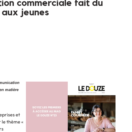
tion commerciale fait du
 aux jeunes
munication
en matière
eprises et
le thème «
rs