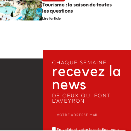
Tourisme : la saison de toutes
les questions
Lire l'article
CHAQUE SEMAINE
recevez la
news​
DE CEUX QUI FONT
L’AVEYRON
En validant votre inscription, vous