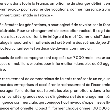
neurs dans toute la France, ambitionne de changer définitive
commerciaux pour susciter des vocations, donner naissance à un
commerciaux « made in France ».
 à toutes les générations, a pour objectif de revaloriser la fon
ésirable. Pour un changement de perception radical, il s’agit de
 dans les rêves d’enfant. En intégrant le mot “Commercial” dan
alage impactant et inattendu est créé entre des scènes de jeu d
docteur, chanteur) et un désir de devenir commercial.
3 visuels de cette campagne sont exposés sur 7 000 mobiliers urba
ques et mobiliers urbains pour information) dans plus de 60 agg
ire.
e recrutement de commerciaux de talents représente un enjeu 
ce des entreprises et accélérer le redressement de l’économi
ager l’orientation des talents les plus prometteurs dans la fo
s universités, grandes écoles d’ingénieurs et de management, a
lligence commerciale, qui conjugue haut niveau d’expertise, eff
lligence émotionnelle. Objectif : former chaque année 100 000