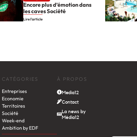
Encore plus d’émotion dans
les caves Société
Lire l'article
CATÉGORIES
À PROPOS
Entreprises
Media12
Economie
Contact
Territoires
La news by
Société
Média12
Week-end
Ambition by EDF