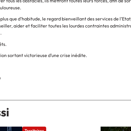
 tous les obstacles, ils mettront toutes leurs forces, afin de sor
ouloureuse.
 plus que d’habitude, le regard bienveillant des services de l’Etat,
eiller, aider et faciliter toutes les lourdes contraintes administr
.
êts.
tion sortant victorieuse d’une crise inédite.
e
si
Territoires