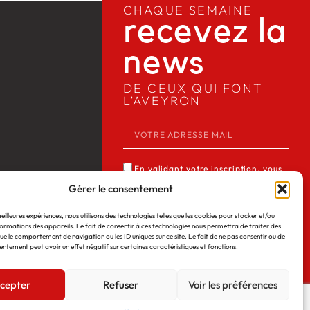
CHAQUE SEMAINE
recevez la
news​
DE CEUX QUI FONT
L’AVEYRON
En validant votre inscription, vous
acceptez que Media12 mémorise et
Gérer le consentement
utilise votre adresse email dans le but
meilleures expériences, nous utilisons des technologies telles que les cookies pour stocker et/ou
de vous envoyer notre lettre
ormations des appareils. Le fait de consentir à ces technologies nous permettra de traiter des
 Web
©2026
Mentions légales
d’informations. Consulter notre
ue le comportement de navigation ou les ID uniques sur ce site. Le fait de ne pas consentir ou de
entement peut avoir un effet négatif sur certaines caractéristiques et fonctions.
politique de confidentialité des
données du site *
cepter
Refuser
Voir les préférences
JE M'INSCRIS