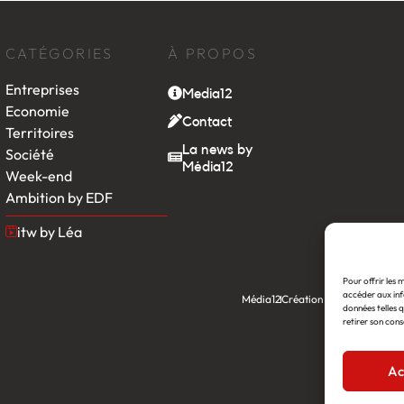
CATÉGORIES
À PROPOS
Entreprises
Media12
Economie
Contact
Territoires
La news by
Société
Média12
Week-end
Ambition by EDF
itw by Léa
Pour offrir les 
accéder aux inf
Média12
Création : Linov Agence
données telles q
retirer son cons
Ac