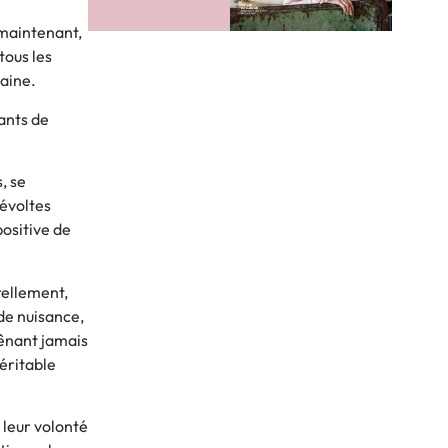
 maintenant,
tous les
maine.
ants de
, se
révoltes
positive de
rellement,
 de nuisance,
gênant jamais
éritable
 leur volonté