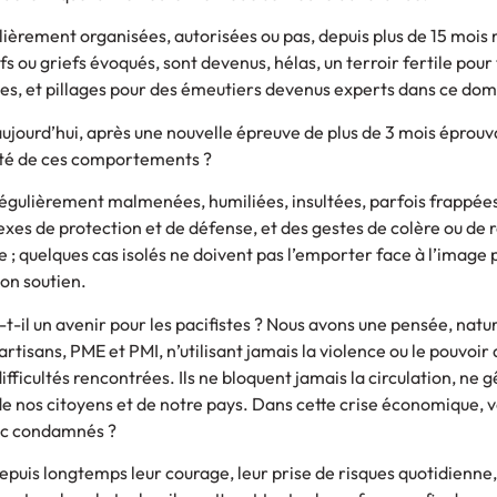
lièrement organisées, autorisées ou pas, depuis plus de 15 mois
fs ou griefs évoqués, sont devenus, hélas, un terroir fertile pour 
ges, et pillages pour des émeutiers devenus experts dans ce do
ujourd’hui, après une nouvelle épreuve de plus de 3 mois éprouv
ité de ces comportements ?
régulièrement malmenées, humiliées, insultées, parfois frappées
exes de protection et de défense, et des gestes de colère ou de 
e ; quelques cas isolés ne doivent pas l’emporter face à l’image 
son soutien.
-t-il un avenir pour les pacifistes ? Nous avons une pensée, natu
tisans, PME et PMI, n’utilisant jamais la violence ou le pouvoir
ifficultés rencontrées. Ils ne bloquent jamais la circulation, ne 
e nos citoyens et de notre pays. Dans cette crise économique, v
onc condamnés ?
epuis longtemps leur courage, leur prise de risques quotidienne,