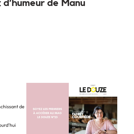
et d’humeur de Manu
nchissant de
ourd’hui