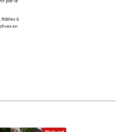
tir par le
 fidèles à
atives en
Week-end