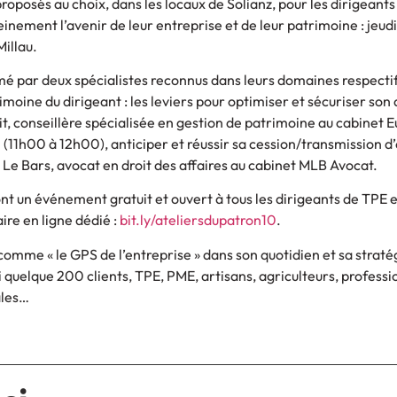
oposés au choix, dans les locaux de Solianz, pour les dirigeants
inement l’avenir de leur entreprise et de leur patrimoine : jeudi
Millau.
 par deux spécialistes reconnus dans leurs domaines respectifs
moine du dirigeant : les leviers pour optimiser et sécuriser son 
it, conseillère spécialisée en gestion de patrimoine au cabinet 
2 (11h00 à 12h00), anticiper et réussir sa cession/transmission d
Le Bars, avocat en droit des affaires au cabinet MLB Avocat.
ont un événement gratuit et ouvert à tous les dirigeants de TPE 
aire en ligne dédié :
bit.ly/ateliersdupatron10
.
 comme « le GPS de l’entreprise » dans son quotidien et sa straté
quelque 200 clients, TPE, PME, artisans, agriculteurs, professi
ales…