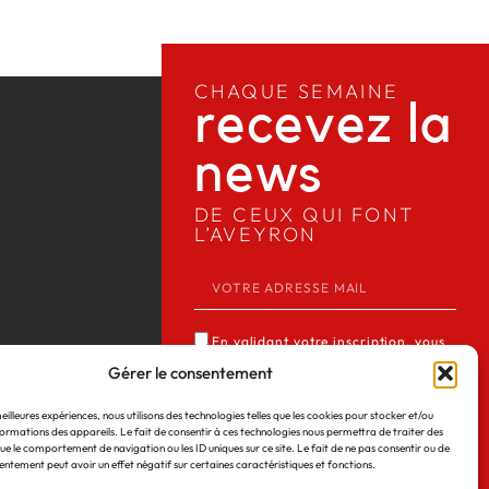
CHAQUE SEMAINE
recevez la
news​
DE CEUX QUI FONT
L’AVEYRON
En validant votre inscription, vous
acceptez que Media12 mémorise et
Gérer le consentement
utilise votre adresse email dans le but
meilleures expériences, nous utilisons des technologies telles que les cookies pour stocker et/ou
de vous envoyer notre lettre
ormations des appareils. Le fait de consentir à ces technologies nous permettra de traiter des
 Web
©2026
Mentions légales
d’informations. Consulter notre
ue le comportement de navigation ou les ID uniques sur ce site. Le fait de ne pas consentir ou de
entement peut avoir un effet négatif sur certaines caractéristiques et fonctions.
politique de confidentialité des