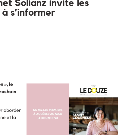
et Solianz invite les
 à s’informer
n », le
prochain
ur aborder
ne et la