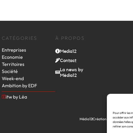
CATÉGORIES
À PROPOS
Entreprises
Media12
Economie
Contact
Territoires
La news by
Société
Média12
Week-end
Ambition by EDF
itw by Léa
Pour offrir les 
accéder aux inf
Média12
Création : Linov Agence
données telles q
retirer son cons