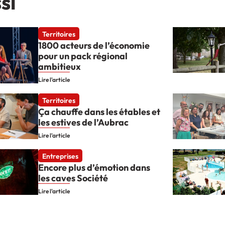
si
Territoires
1800 acteurs de l’économie
pour un pack régional
ambitieux
Lire l'article
Territoires
Ça chauffe dans les étables et
les estives de l’Aubrac
Lire l'article
Entreprises
Encore plus d’émotion dans
les caves Société
Lire l'article