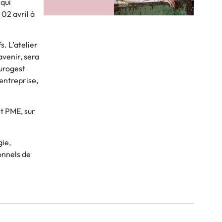
 qui
 02 avril à
. L’atelier
avenir, sera
Eurogest
’entreprise,
et PME, sur
gie,
onnels de