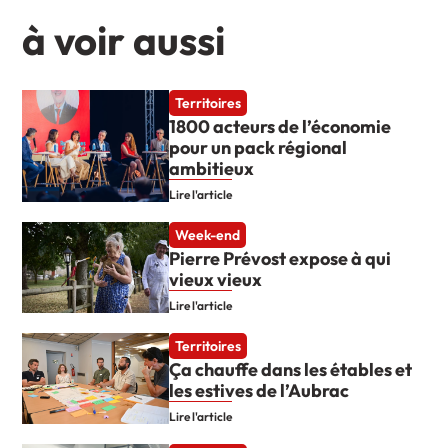
à voir aussi
Territoires
1800 acteurs de l’économie
pour un pack régional
ambitieux
Lire l'article
Week-end
Pierre Prévost expose à qui
vieux vieux
Lire l'article
Territoires
Ça chauffe dans les étables et
les estives de l’Aubrac
Lire l'article