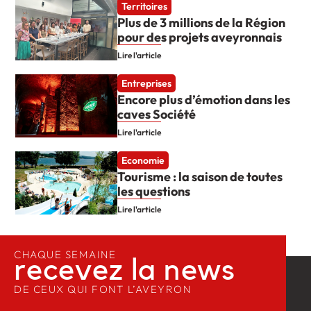
Territoires
Plus de 3 millions de la Région
pour des projets aveyronnais
Lire l'article
Entreprises
Encore plus d’émotion dans les
caves Société
Lire l'article
Economie
Tourisme : la saison de toutes
les questions
Lire l'article
CHAQUE SEMAINE
recevez la news​
DE CEUX QUI FONT L’AVEYRON