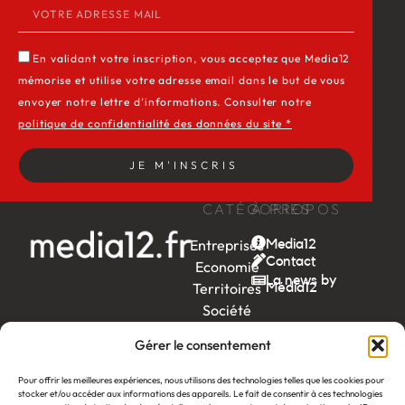
En validant votre inscription, vous acceptez que Media12
mémorise et utilise votre adresse email dans le but de vous
envoyer notre lettre d’informations. Consulter notre
politique de confidentialité des données du site *
JE M'INSCRIS
CATÉGORIES
À PROPOS
Entreprises
Media12
Contact
Economie
La news by
Territoires
Média12
Société
Week-
Gérer le consentement
end
Ambition
Pour offrir les meilleures expériences, nous utilisons des technologies telles que les cookies pour
stocker et/ou accéder aux informations des appareils. Le fait de consentir à ces technologies
by EDF