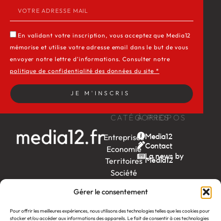
En validant votre inscription, vous acceptez que Media12
mémorise et utilise votre adresse email dans le but de vous
envoyer notre lettre d’informations. Consulter notre
politique de confidentialité des données du site *
JE M'INSCRIS
CATÉGORIES
À PROPOS
Entreprises
Media12
Contact
Economie
La news by
Territoires
Média12
Société
Week-
Gérer le consentement
end
Ambition
Pour offrir les meilleures expériences, nous utilisons des technologies telles que les cookies pour
by EDF
stocker et/ou accéder aux informations des appareils. Le fait de consentir à ces technologies