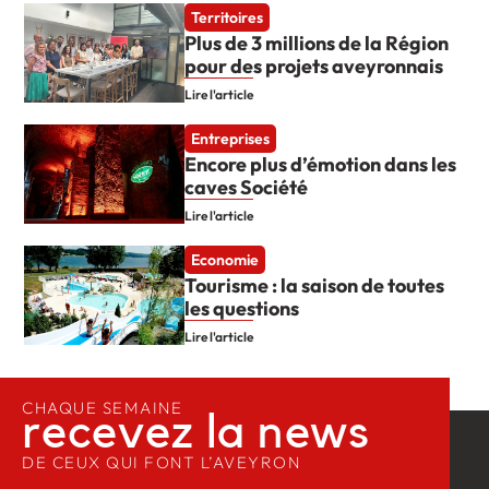
Territoires
Plus de 3 millions de la Région
pour des projets aveyronnais
Lire l'article
Entreprises
Encore plus d’émotion dans les
caves Société
Lire l'article
Economie
Tourisme : la saison de toutes
les questions
Lire l'article
CHAQUE SEMAINE
recevez la news​
DE CEUX QUI FONT L’AVEYRON