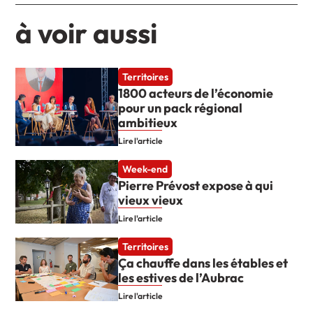
à voir aussi
Territoires
1800 acteurs de l’économie
pour un pack régional
ambitieux
Lire l'article
Week-end
Pierre Prévost expose à qui
vieux vieux
Lire l'article
Territoires
Ça chauffe dans les étables et
les estives de l’Aubrac
Lire l'article