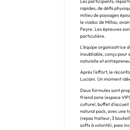
Les participants, répart
rapides, de défis physiq
milieu de paysages épous
le viaduc de Millau, avan
Peyre. Les épreuves sont
particulière.
L’équipe organisatrice 
inoubliable, conçu pour 
naturelle et entrepreneu
Après l’effort, le réconf
Luciani. Un moment idéa
Deux formules sont propo
friend zone (espace VIP),
culturel, buffet d’accuei
natural pack, avec une t
(repas traiteur, 3 boute
softs à volonté), pass inc