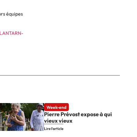
urs équipes
H-LANTARN-
Week-end
Pierre Prévost expose à qui
vieux vieux
Lire l'article