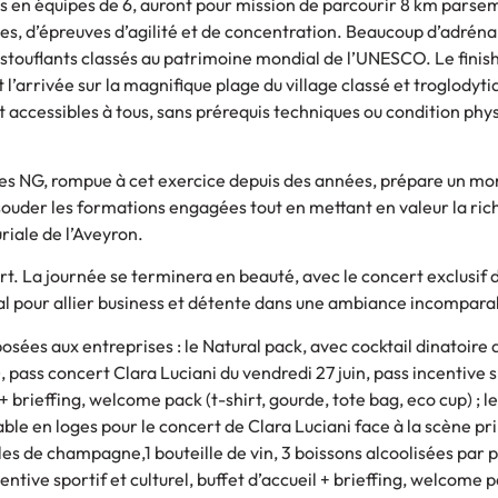
is en équipes de 6, auront pour mission de parcourir 8 km parse
ues, d’épreuves d’agilité et de concentration. Beaucoup d’adréna
touflants classés au patrimoine mondial de l’UNESCO. Le finish 
t l’arrivée sur la magnifique plage du village classé et troglodyt
 accessibles à tous, sans prérequis techniques ou condition phy
des NG, rompue à cet exercice depuis des années, prépare un m
souder les formations engagées tout en mettant en valeur la ric
riale de l’Aveyron.
ort. La journée se terminera en beauté, avec le concert exclusif 
l pour allier business et détente dans une ambiance incompara
sées aux entreprises : le Natural pack, avec cocktail dinatoire 
 pass concert Clara Luciani du vendredi 27 juin, pass incentive s
l + brieffing, welcome pack (t-shirt, gourde, tote bag, eco cup) ; l
able en loges pour le concert de Clara Luciani face à la scène pr
illes de champagne,1 bouteille de vin, 3 boissons alcoolisées par
entive sportif et culturel, buffet d’accueil + brieffing, welcome p