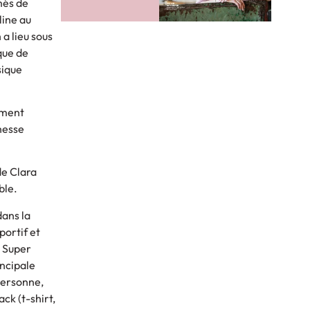
més de
line au
a lieu sous
ique de
sique
oment
hesse
de Clara
ble.
dans la
portif et
e Super
incipale
 personne,
ack (t-shirt,