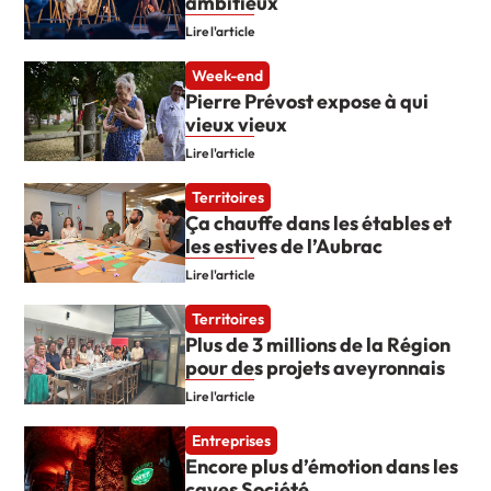
ambitieux
Lire l'article
Week-end
Pierre Prévost expose à qui
vieux vieux
Lire l'article
Territoires
Ça chauffe dans les étables et
les estives de l’Aubrac
Lire l'article
Territoires
Plus de 3 millions de la Région
pour des projets aveyronnais
Lire l'article
Entreprises
Encore plus d’émotion dans les
caves Société