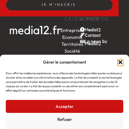
JE M'INSCRIS
CATÉGORIES
À PROPOS
Entreprises
Media12
Contact
Economie
La news by
Territoires
Média12
Société
Week-
Gérer le consentement
end
Ambition
Pour offrir les meilleures expériences, nous utilisons des technologies telles que les cookies pour
by EDF
stocker et/ou accéder aux informations des appareils. Le fait de consentir à ces technologies
nous permettra de traiter des données telles que le comportement de navigation ou les ID
uniques sur ce site. Le fait de ne pas consentir ou de retirer son consentement peut avoir un
itw
by
effet négatif sur certaines caractéristiques et fonctions.
Léa
Accepter
Média12
Création : Linov Agence Web
©2026
Mentions légales
Refuser