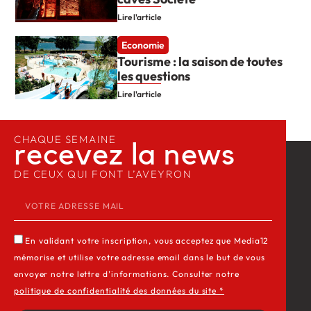
Lire l'article
Economie
Tourisme : la saison de toutes
les questions
Lire l'article
CHAQUE SEMAINE
recevez la news​
DE CEUX QUI FONT L’AVEYRON
En validant votre inscription, vous acceptez que Media12
mémorise et utilise votre adresse email dans le but de vous
envoyer notre lettre d’informations. Consulter notre
politique de confidentialité des données du site *