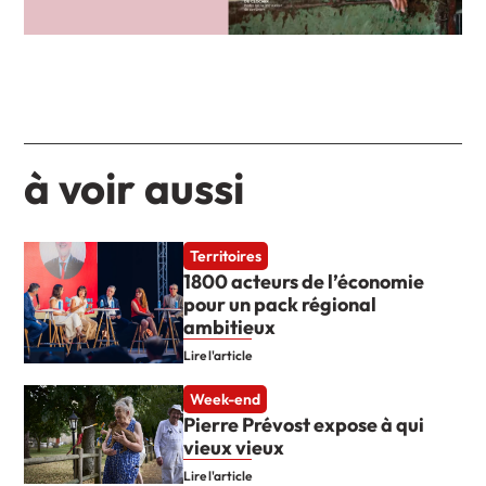
à voir aussi
Territoires
1800 acteurs de l’économie
pour un pack régional
ambitieux
Lire l'article
Week-end
Pierre Prévost expose à qui
vieux vieux
Lire l'article