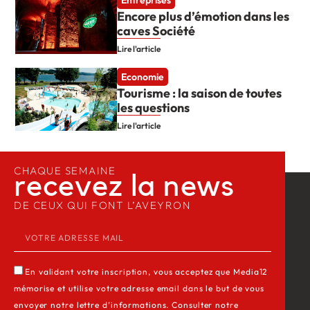
Entreprises
Encore plus d’émotion dans les
caves Société
Lire l'article
Economie
Tourisme : la saison de toutes
les questions
Lire l'article
CHAQUE SEMAINE
recevez la news​
DE CEUX QUI FONT L’AVEYRON
En validant votre inscription, vous acceptez que Media12
mémorise et utilise votre adresse email dans le but de vous
envoyer notre lettre d’informations. Consulter notre