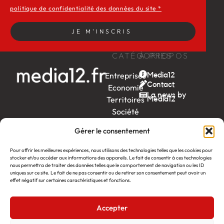
politique de confidentialité des données du site *
JE M'INSCRIS
CATÉGORIES
À PROPOS
Entreprises
Media12
Contact
Economie
La news by
Territoires
Média12
Société
Week-
Gérer le consentement
end
Ambition
Pour offrir les meilleures expériences, nous utilisons des technologies telles que les cookies pour
stocker et/ou accéder aux informations des appareils. Le fait de consentir à ces technologies
by EDF
nous permettra de traiter des données telles que le comportement de navigation ou les ID
uniques sur ce site. Le fait de ne pas consentir ou de retirer son consentement peut avoir un
itw
by
effet négatif sur certaines caractéristiques et fonctions.
Léa
Accepter
Média12
Création : Linov Agence Web
©2026
Mentions légales