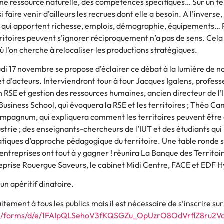
une ressource naturelle, des compétences spécifiques… Sur un te
si faire venir d’ailleurs les recrues dont elle a besoin. A l’inverse,
s qui apportent richesse, emplois, démographie, équipements…
erritoires peuvent s’ignorer réciproquement n’a pas de sens. Cela
ù l’on cherche à relocaliser les productions stratégiques.
udi 17 novembre se propose d’éclairer ce débat à la lumière de 
 d’acteurs. Interviendront tour à tour Jacques Igalens, profess
 RSE et gestion des ressources humaines, ancien directeur de l’
usiness School, qui évoquera la RSE et les territoires ; Théo Can
mpagnum, qui expliquera comment les territoires peuvent être 
ustrie ; des enseignants-chercheurs de l’IUT et des étudiants qui
tiques d’approche pédagogique du territoire. Une table ronde s
s entreprises ont tout à y gagner ! réunira La Banque des Territoir
reprise Rouergue Saveurs, le cabinet Midi Centre, FACE et EDF H
 un apéritif dinatoire.
itement à tous les publics mais il est nécessaire de s’inscrire sur l
com/forms/d/e/1FAIpQLSehoV3fKQSGZu_OpUzrO8OdVrflZ8ru2