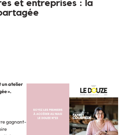
res et entreprises : la
partagée
un atelier
gée ».
’être gagnant-
oire