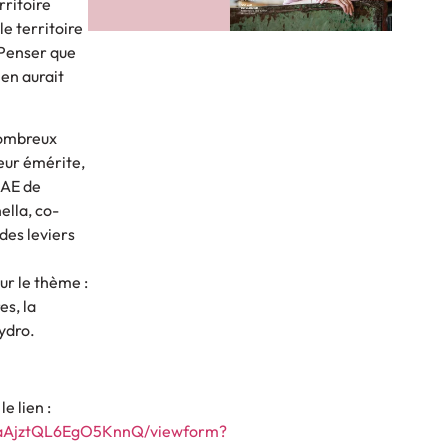
rritoire
 le territoire
 Penser que
 en aurait
nombreux
eur émérite,
IAE de
ella, co-
des leviers
ur le thème :
es, la
ydro.
e lien :
VaAjztQL6EgO5KnnQ/viewform?