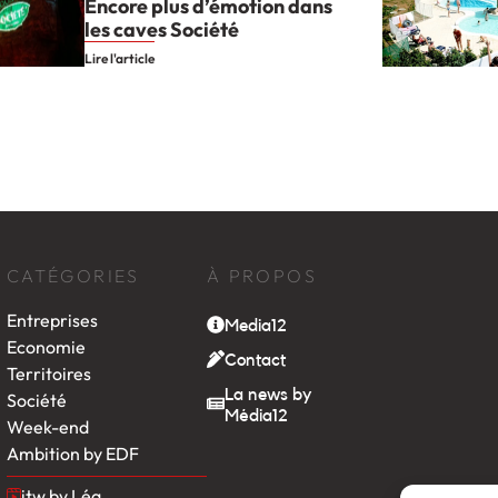
Encore plus d’émotion dans
les caves Société
Lire l'article
CATÉGORIES
À PROPOS
Entreprises
Media12
Economie
Contact
Territoires
La news by
Société
Média12
Week-end
Ambition by EDF
itw by Léa