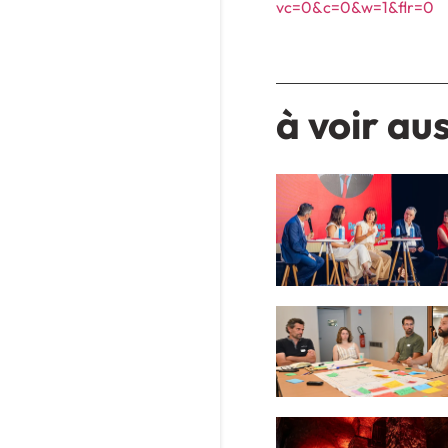
vc=0&c=0&w=1&flr=0
à voir aus