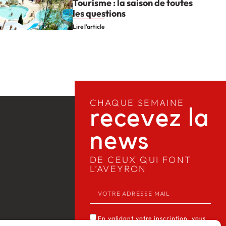
Tourisme : la saison de toutes
les questions
Lire l'article
CHAQUE SEMAINE
recevez la
news​
DE CEUX QUI FONT
L’AVEYRON
En validant votre inscription, vous