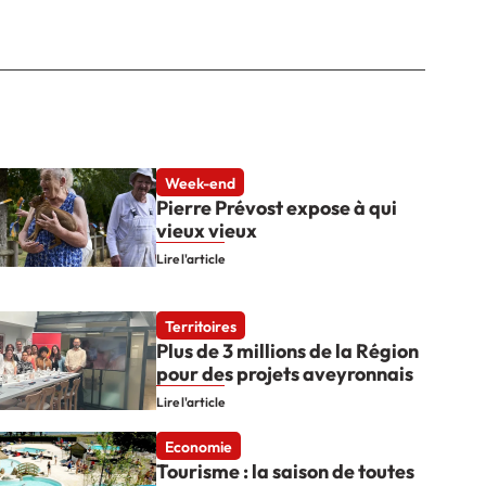
Week-end
Pierre Prévost expose à qui
vieux vieux
Lire l'article
Territoires
Plus de 3 millions de la Région
pour des projets aveyronnais
Lire l'article
Economie
Tourisme : la saison de toutes