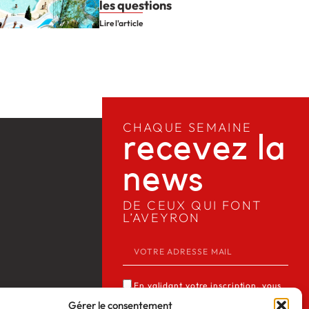
les questions
Lire l'article
CHAQUE SEMAINE
recevez la
news​
DE CEUX QUI FONT
L’AVEYRON
En validant votre inscription, vous
acceptez que Media12 mémorise et
Gérer le consentement