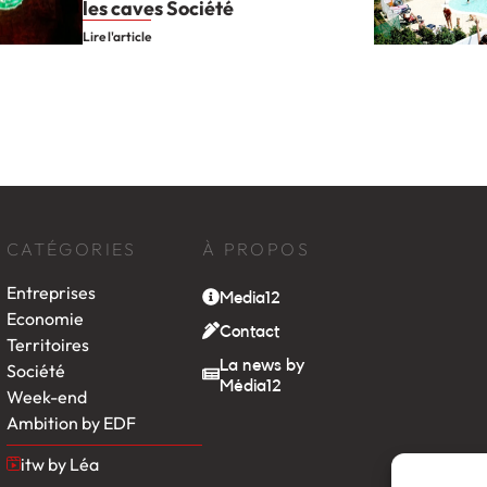
les caves Société
Lire l'article
CATÉGORIES
À PROPOS
Entreprises
Media12
Economie
Contact
Territoires
La news by
Société
Média12
Week-end
Ambition by EDF
itw by Léa