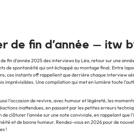
er de fin d’année – itw 
 de fin d’année 2025 des interviews by Léa, retour sur une ann
 de spontanéité qui ont échappé au montage final. Entre lapsus,
ons, ces instants off rappellent que derrière chaque interview sé
ois imprévisibles. Une compilation qui met en lumière toute l’au
aussi l’occasion de revivre, avec humour et légèreté, les momen
éactions inattendues, en passant par les petites erreurs techni
 de clôturer l’année sur une note conviviale, en rappelant que 
anéité et de bonne humeur. Rendez-vous en 2026 pour de nouve
es !