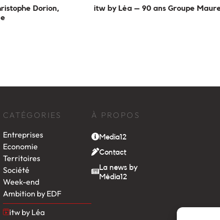
ristophe Dorion,
itw by Léa – 90 ans Groupe Maure
le
CATÉGORIES
À PROPOS
Entreprises
Media12
Economie
Contact
Territoires
La news by
Société
Média12
Week-end
Ambition by EDF
itw by Léa