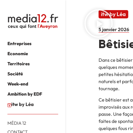
itw by Léa
5 janvier 2026
Bêtisi
Entreprises
Economie
Dans ce bêtisier
Territoires
quelques moments
Société
petites hésitati
naturels et parf
Week-end
tournage.
Ambition by EDF
Ce bêtisier est 
itw by Léa
improvisés aux r
passe. Une façon
faites de spont
MÉDIA 12
quelques fous rir
CONTACT