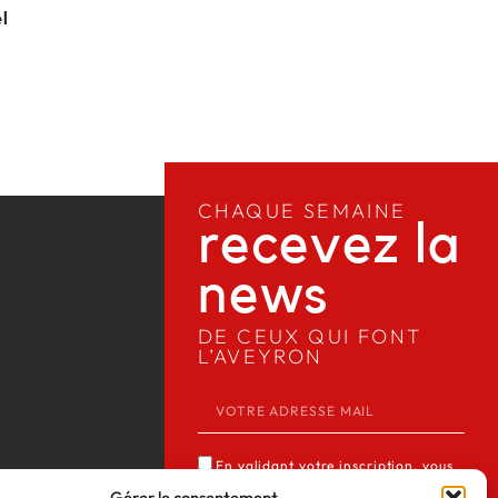
l
CHAQUE SEMAINE
recevez la
news​
DE CEUX QUI FONT
L’AVEYRON
En validant votre inscription, vous
acceptez que Media12 mémorise et
Gérer le consentement