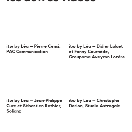
itw by Léa – Pierre Censi,
itw by Léa – Didier Laluet
PAC Communication
et Fanny Cournède,
Groupama Aveyron Lozère
itw by Léa – Jean-Philippe
itw by Léa – Christophe
Cure et Sébastien Rathier,
Dorion, Studio Astragale
Solianz