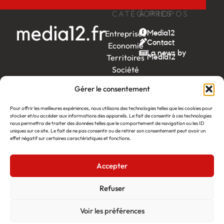
CATÉGORIES
À PROPOS
Entreprises
Media12
Contact
Economie
La news by
Territoires
Média12
Société
Week-
Gérer le consentement
end
Ambition
Pour offrir les meilleures expériences, nous utilisons des technologies telles que les cookies pour
stocker et/ou accéder aux informations des appareils. Le fait de consentir à ces technologies
by EDF
nous permettra de traiter des données telles que le comportement de navigation ou les ID
uniques sur ce site. Le fait de ne pas consentir ou de retirer son consentement peut avoir un
itw
by
effet négatif sur certaines caractéristiques et fonctions.
Léa
Accepter
Média12
Création : Linov Agence Web
©2026
Mentions légales
Refuser
Voir les préférences