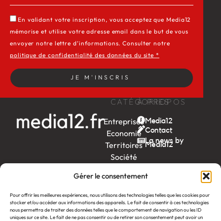
En validant votre inscription, vous acceptez que Media12
mémorise et utilise votre adresse email dans le but de vous
envoyer notre lettre d’informations. Consulter notre
politique de confidentialité des données du site *
JE M'INSCRIS
CATÉGORIES
À PROPOS
Entreprises
Media12
Contact
Economie
La news by
Territoires
Média12
Société
Week-
Gérer le consentement
end
Ambition
Pour offrir les meilleures expériences, nous utilisons des technologies telles que les cookies pour
by EDF
stocker et/ou accéder aux informations des appareils. Le fait de consentir à ces technologies
nous permettra de traiter des données telles que le comportement de navigation ou les ID
uniques sur ce site. Le fait de ne pas consentir ou de retirer son consentement peut avoir un
itw