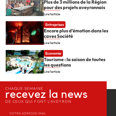
Plus de 3 millions de la Région
pour des projets aveyronnais
Lire l'article
Entreprises
Encore plus d’émotion dans les
caves Société
Lire l'article
Economie
Tourisme : la saison de toutes
les questions
Lire l'article
CHAQUE SEMAINE
recevez la news​
DE CEUX QUI FONT L’AVEYRON