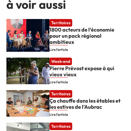
à voir aussi
Territoires
1800 acteurs de l’économie
pour un pack régional
ambitieux
Lire l'article
Week-end
Pierre Prévost expose à qui
vieux vieux
Lire l'article
Territoires
Ça chauffe dans les étables et
les estives de l’Aubrac
Lire l'article
Territoires