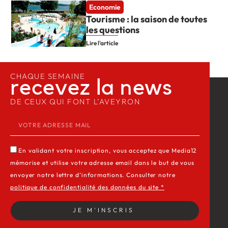
Economie
Tourisme : la saison de toutes
les questions
Lire l'article
CHAQUE SEMAINE
recevez la news​
DE CEUX QUI FONT L’AVEYRON
En validant votre inscription, vous acceptez que Media12
mémorise et utilise votre adresse email dans le but de vous
envoyer notre lettre d’informations. Consulter notre
politique de confidentialité des données du site *
JE M'INSCRIS