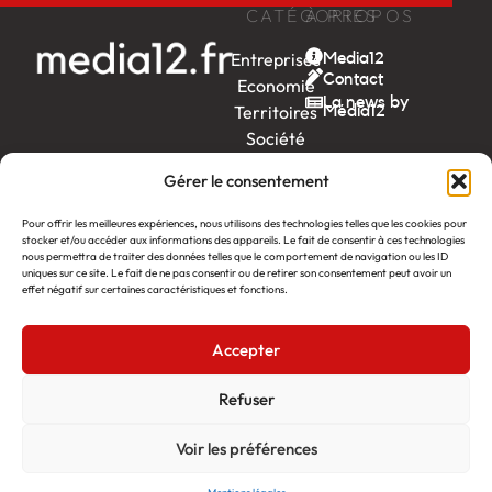
CATÉGORIES
À PROPOS
Entreprises
Media12
Contact
Economie
La news by
Territoires
Média12
Société
Week-
Gérer le consentement
end
Ambition
Pour offrir les meilleures expériences, nous utilisons des technologies telles que les cookies pour
by EDF
stocker et/ou accéder aux informations des appareils. Le fait de consentir à ces technologies
nous permettra de traiter des données telles que le comportement de navigation ou les ID
uniques sur ce site. Le fait de ne pas consentir ou de retirer son consentement peut avoir un
itw
by
effet négatif sur certaines caractéristiques et fonctions.
Léa
Accepter
Média12
Création : Linov Agence Web
©2026
Mentions légales
Refuser
Voir les préférences