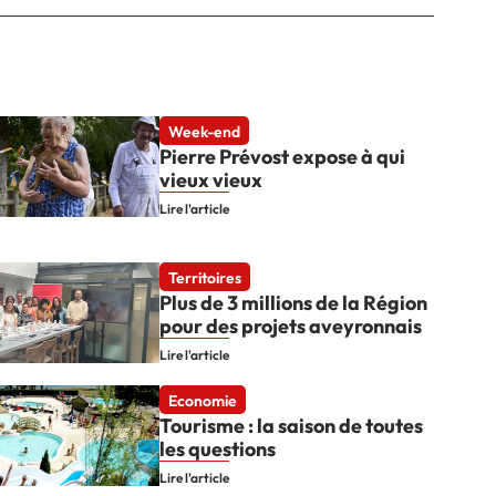
Week-end
Pierre Prévost expose à qui
vieux vieux
Lire l'article
Territoires
Plus de 3 millions de la Région
pour des projets aveyronnais
Lire l'article
Economie
Tourisme : la saison de toutes
les questions
Lire l'article