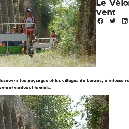
Le Vélo
vent
écouvrir les paysages et les villages du Larzac, à vitesse ré
ntant viaduc et tunnels.