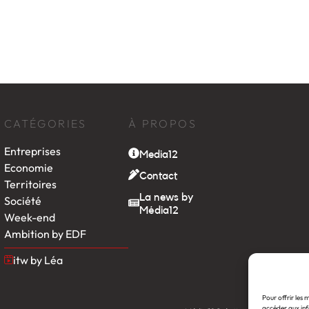
CATÉGORIES
À PROPOS
Entreprises
Media12
Economie
Contact
Territoires
La news by
Société
Média12
Week-end
Ambition by EDF
itw by Léa
Pour offrir les 
accéder aux inf