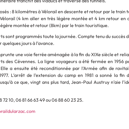
inéraire franchit des viaducs et traverse des tunnels.
sés : 8 kilomètres à Vélorail en descente et retour par le train t
 Vélorail (4 km aller en très légère montée et 4 km retour en 
 légère montée et retour (8km) par le train touristique.
ts sont programmés toute la journée. Compte tenu du succès de l
r quelques jours à l’avance.
prunte une voie ferrée aménagée à la fin du XIXe siècle et relia
rts des Cévennes. La ligne voyageurs a été fermée en 1956 p
Elle a ensuite été reconditionnée par l’Armée afin de ravitai
1977. L’arrêt de l’extension du camp en 1981 a sonné la fin d
qu’à ce que, vingt ans plus tard, Jean-Paul Austruy n’aie l’id
 72 10, 06 81 66 63 49 ou 06 88 60 23 25.
raildularzac.com