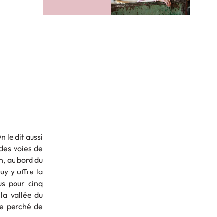
 le dit aussi
 des voies de
on, au bord du
uy y offre la
us pour cinq
la vallée du
te perché de