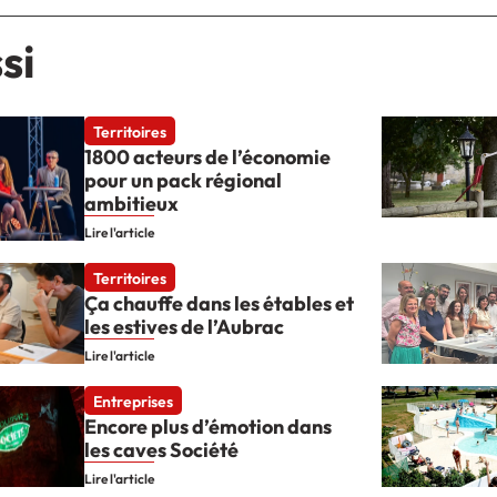
si
Territoires
1800 acteurs de l’économie
pour un pack régional
ambitieux
Lire l'article
Territoires
Ça chauffe dans les étables et
les estives de l’Aubrac
Lire l'article
Entreprises
Encore plus d’émotion dans
les caves Société
Lire l'article