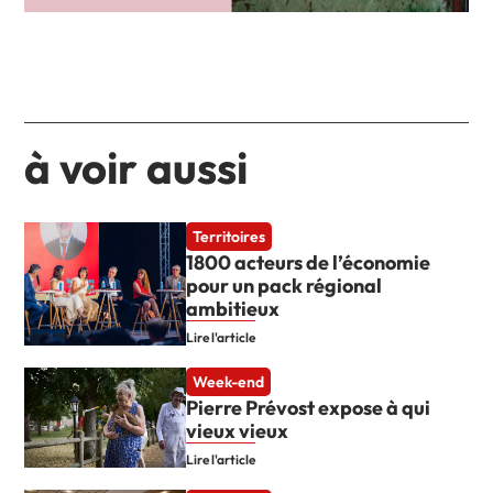
à voir aussi
Territoires
1800 acteurs de l’économie
pour un pack régional
ambitieux
Lire l'article
Week-end
Pierre Prévost expose à qui
vieux vieux
Lire l'article