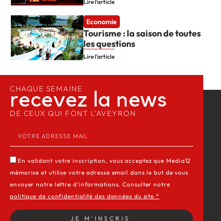
Lire l'article
Economie
Tourisme : la saison de toutes
les questions
Lire l'article
CHAQUE SEMAINE
recevez la news​
DE CEUX QUI FONT L’AVEYRON
En validant votre inscription, vous acceptez que Media12
mémorise et utilise votre adresse email dans le but de vous
envoyer notre lettre d’informations. Consulter notre
politique de confidentialité des données du site *
JE M'INSCRIS