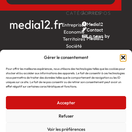
CATÉGORIES
À PROPOS
Entreprises
Media12
Contact
Economie
La news by
Territoires
Média12
Société
Week-
Gérer le consentement
end
Ambition
Pour offrir les meilleures expériences, nous utilisons des technologies telles que les cookies pour
by EDF
stocker et/ou accéder aux informations des appareils. Le fait de consentir à ces technologies
nous permettra de traiter des données telles que le comportement de navigation ou les ID
uniques sur ce site. Le fait de ne pas consentir ou de retirer son consentement peut avoir un
itw
by
effet négatif sur certaines caractéristiques et fonctions.
Léa
Accepter
Média12
Création : Linov Agence Web
©2026
Mentions légales
Refuser
Voir les préférences