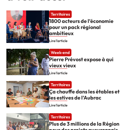
Territoires
1800 acteurs de l’économie
pour un pack régional
ambitieux
Lire l'article
Week-end
Pierre Prévost expose à qui
vieux vieux
Lire l'article
Territoires
Ça chauffe dans les étables et
les estives de l’Aubrac
Lire l'article
Territoires
Plus de 3 millions de la Région
pour des projets aveyronnais