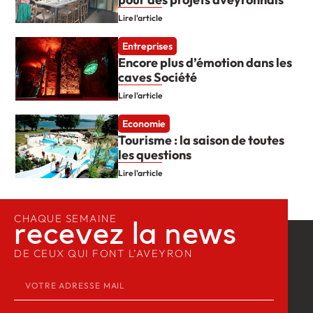
Lire l'article
Entreprises
Encore plus d’émotion dans les
caves Société
Lire l'article
Economie
Tourisme : la saison de toutes
les questions
Lire l'article
CHAQUE SEMAINE
recevez la news​
DE CEUX QUI FONT L’AVEYRON