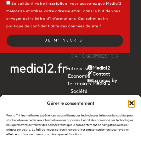
En validant votre inscription, vous acceptez que Media12
mémorise et utilise votre adresse email dans le but de vous
envoyer notre lettre d’informations. Consulter notre
politique de confidentialité des données du site *
JE M'INSCRIS
CATÉGORIES
À PROPOS
Entreprises
Media12
Contact
Economie
La news by
Territoires
Média12
Société
Week-
Gérer le consentement
end
Ambition
Pour offrir les meilleures expériences, nous utilisons des technologies telles que les cookies pour
by EDF
stocker et/ou accéder aux informations des appareils. Le fait de consentir à ces technologies
nous permettra de traiter des données telles que le comportement de navigation ou les ID
uniques sur ce site. Le fait de ne pas consentir ou de retirer son consentement peut avoir un
itw
by
effet négatif sur certaines caractéristiques et fonctions.
Léa