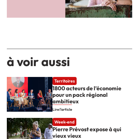
à voir aussi
Territoires
1800 acteurs de l’économie
pour un pack régional
ambitieux
Lire l'article
Week-end
Pierre Prévost expose à qui
vieux vieux