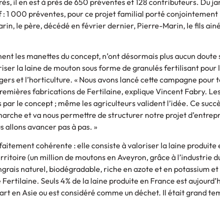
s, il en est à près de 650 préventes et 128 contributeurs. Du ja
 : 1 000 préventes, pour ce projet familial porté conjointement 
in, le père, décédé en février dernier, Pierre-Marin, le fils ain
nnent les manettes du concept, n’ont désormais plus aucun doute s
oriser la laine de mouton sous forme de granulés fertilisant pour 
ers et l’horticulture. « Nous avons lancé cette campagne pour t
remières fabrications de Fertilaine, explique Vincent Fabry. Le
 par le concept ; même les agriculteurs valident l’idée. Ce succ
rche et va nous permettre de structurer notre projet d’entrepr
s allons avancer pas à pas. »
arfaitement cohérente : elle consiste à valoriser la laine produite 
rritoire (un million de moutons en Aveyron, grâce à l’industrie d
grais naturel, biodégradable, riche en azote et en potassium et
 Fertilaine. Seuls 4% de la laine produite en France est aujourd’
 part en Asie ou est considéré comme un déchet. Il était grand te