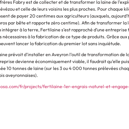
 frères Fabry est de collecter et de transformer la laine de l’exp
vézou et celle de leurs voisins les plus proches. Pour chaque kil
posent de payer 20 centimes aux agriculteurs (auxquels, aujourd’h
os par bête et rapporte zéro centime). Afin de transformer la 
à intégrer à la terre, Fertilaine s’est rapproché d’une entreprise
nécessaires à la fabrication de ce type de produits. Grâce aux
euvent lancer la fabrication du premier lot sans inquiétude.
aine prévoit d’installer en Aveyron l’outil de transformation de 
reprise devienne économiquement viable, il faudrait qu’elle pui
e 10 tonnes de laine (sur les 3 ou 4 000 tonnes prélevées cha
ebis aveyronnaises).
mosa.com/fr/projects/fertilaine-1er-engrais-naturel-et-engage