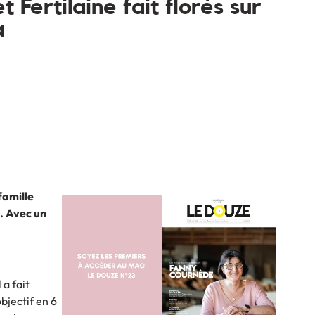
t Fertilaine fait florès sur
a
famille
. Avec un
 a fait
bjectif en 6