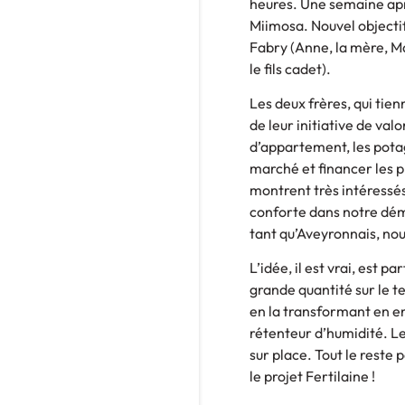
heures. Une semaine aprè
Miimosa. Nouvel objectif
Fabry (Anne, la mère, Mar
le fils cadet).
Les deux frères, qui tie
de leur initiative de val
d’appartement, les potag
marché et financer les p
montrent très intéressés
conforte dans notre déma
tant qu’Aveyronnais, nou
L’idée, il est vrai, est p
grande quantité sur le te
en la transformant en en
rétenteur d’humidité. Le
sur place. Tout le reste
le projet Fertilaine !