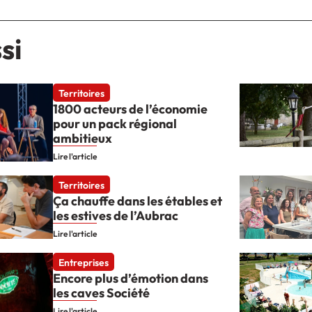
si
Territoires
1800 acteurs de l’économie
pour un pack régional
ambitieux
Lire l'article
Territoires
Ça chauffe dans les étables et
les estives de l’Aubrac
Lire l'article
Entreprises
Encore plus d’émotion dans
les caves Société
Lire l'article