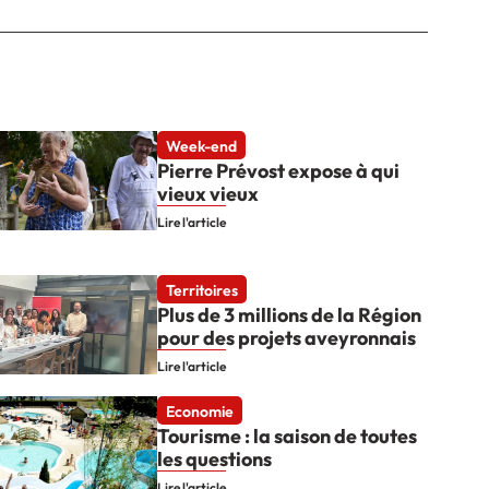
Week-end
Pierre Prévost expose à qui
vieux vieux
Lire l'article
Territoires
Plus de 3 millions de la Région
pour des projets aveyronnais
Lire l'article
Economie
Tourisme : la saison de toutes
les questions
Lire l'article