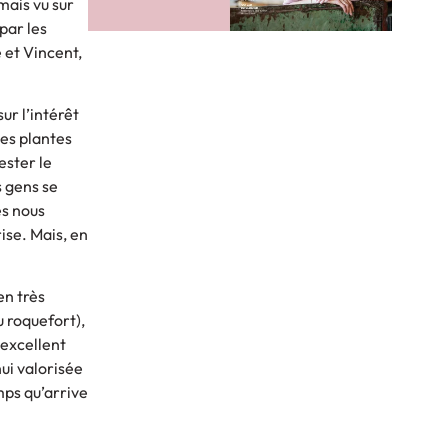
mais vu sur
par les
é et Vincent,
ur l’intérêt
les plantes
ester le
s gens se
ès nous
ise. Mais, en
en très
u roquefort),
 excellent
hui valorisée
mps qu’arrive