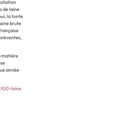
loitation
o de laine
ui, la tonte
laine brute
 française
 préventes,
la matière
sse
que année
-100-laine