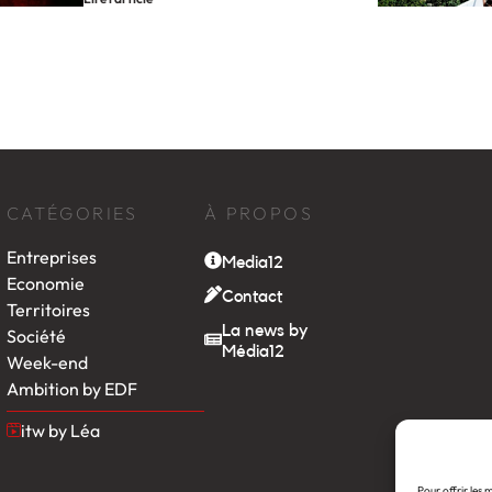
CATÉGORIES
À PROPOS
Entreprises
Media12
Economie
Contact
Territoires
La news by
Société
Média12
Week-end
Ambition by EDF
itw by Léa
Pour offrir les 