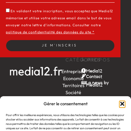
En validant votre inscription, vous acceptez que Media12
mémorise et utilise votre adresse email dans le but de vous
envoyer notre lettre d’informations. Consulter notre
politique de confidentialité des données du site *
JE M'INSCRIS
CATÉGORIES
À PROPOS
Entreprises
Media12
Contact
Economie
La news by
Territoires
Média12
Société
Week-
Gérer le consentement
end
Ambition
Pour offrir les meilleures expériences, nous utilisons des technologies telles que les cookies pour
by EDF
stocker et/ou accéder aux informations des appareils. Le fait de consentir à ces technologies
nous permettra de traiter des données telles que le comportement de navigation ou les ID
uniques sur ce site. Le fait de ne pas consentir ou de retirer son consentement peut avoir un
itw