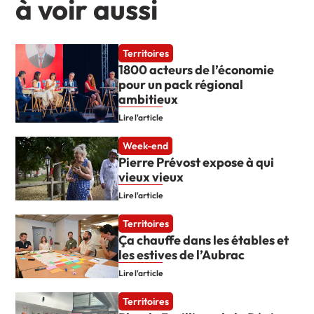
à voir aussi
Territoires
1800 acteurs de l’économie
pour un pack régional
ambitieux
Lire l'article
Week-end
Pierre Prévost expose à qui
vieux vieux
Lire l'article
Territoires
Ça chauffe dans les étables et
les estives de l’Aubrac
Lire l'article
Territoires