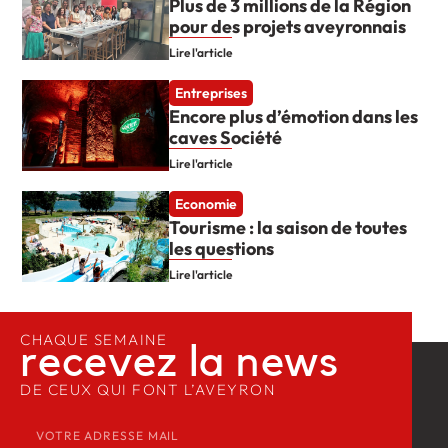
Plus de 3 millions de la Région
pour des projets aveyronnais
Lire l'article
Entreprises
Encore plus d’émotion dans les
caves Société
Lire l'article
Economie
Tourisme : la saison de toutes
les questions
Lire l'article
CHAQUE SEMAINE
recevez la news​
DE CEUX QUI FONT L’AVEYRON