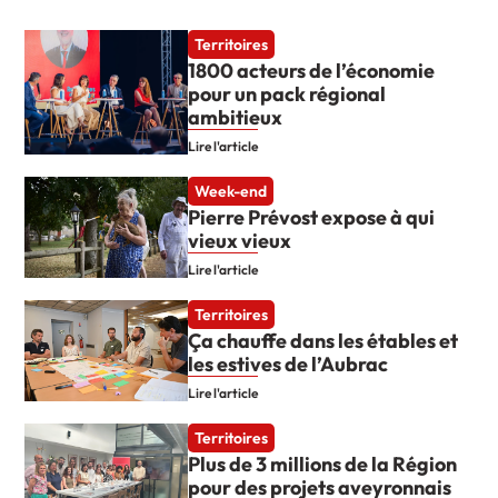
Territoires
1800 acteurs de l’économie
pour un pack régional
ambitieux
Lire l'article
Week-end
Pierre Prévost expose à qui
vieux vieux
Lire l'article
Territoires
Ça chauffe dans les étables et
les estives de l’Aubrac
Lire l'article
Territoires
Plus de 3 millions de la Région
pour des projets aveyronnais