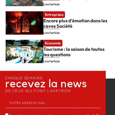
Lire l'article
Entreprises
Encore plus d’émotion dans les
caves Société
Lire l'article
Economie
Tourisme : la saison de toutes
les questions
Lire l'article
CHAQUE SEMAINE
recevez la news​
DE CEUX QUI FONT L’AVEYRON