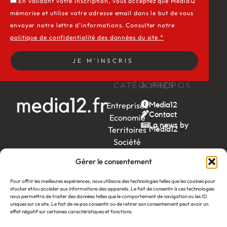
En validant votre inscription, vous acceptez que Media12
mémorise et utilise votre adresse email dans le but de vous
envoyer notre lettre d’informations. Consulter notre
politique de confidentialité des données du site *
JE M'INSCRIS
CATÉGORIES
À PROPOS
Entreprises
Media12
Contact
Economie
La news by
Territoires
Média12
Société
Week-
Gérer le consentement
end
Ambition
Pour offrir les meilleures expériences, nous utilisons des technologies telles que les cookies pour
stocker et/ou accéder aux informations des appareils. Le fait de consentir à ces technologies
by EDF
nous permettra de traiter des données telles que le comportement de navigation ou les ID
uniques sur ce site. Le fait de ne pas consentir ou de retirer son consentement peut avoir un
itw
by
effet négatif sur certaines caractéristiques et fonctions.
Léa